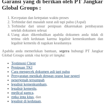
Garansi yang di berikan oleh PT Jangkar
Global Groups :
Kecepatan dan ketepatan waktu proses
Terhindar dari masalah surat asli tapi palsu (Aspal)
Terhindar dari unsur penipuan dikarenakan pembayaran
setelah dokumen selesai
Uang akan dikembalikan apabila dokumen anda tidak di
terima oleh kedutaan karena legalisir kemenkumham dan
legalisir kemenlu di ragukan keasliannya
Apabila anda memerlukan bantuan,
segera
hubungi PT Jangkar
Global Groups untuk
visa kerja sri langka
:
Testimoni Client
Penipuan TKI
Cara mengecek dokumen asli tapi palsu
Persyaratan menikah dengan orang luar negeri
penerjemah tersumpah
legalisir kemenkumham,
legalisir kemenlu
,
medical gamca,
rptka imta kitas
, dan
legalisir di kedutaan
,