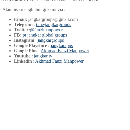
Atau bisa menghubungi kami via :
Email:
jangkargroups@gmail.com
Telegram
:
t.me/jangkargroups
Twitter:
@fauzimanpower
FB:
pt jangkar global groups
Instagram
:
jangkargroups
Google Playstore :
jangkarapps
Google Plus
:
Akhmad Fauzi Manpower
Youtube
:
jangkar tv
Linkedin
:
Akhmad Fauzi Manpower