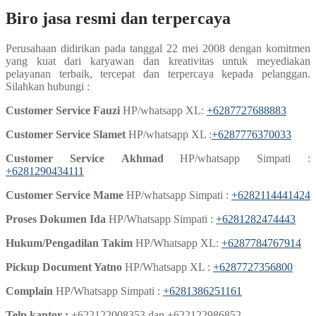
Biro jasa resmi dan terpercaya
Perusahaan didirikan pada tanggal 22 mei 2008 dengan komitmen
yang kuat dari karyawan dan kreativitas untuk meyediakan
pelayanan terbaik, tercepat dan terpercaya kepada pelanggan.
Silahkan hubungi :
Customer Service Fauzi
HP/whatsapp XL:
+6287727688883
Customer Service Slamet
HP/whatsapp XL :
+6287776370033
Customer Service
Akhmad
HP/whatsapp Simpati :
+6281290434111
Customer Service Mame
HP/whatsapp Simpati :
+6282114441424
Proses Dokumen Ida
HP/Whatsapp Simpati :
+6281282474443
Hukum/Pengadilan Takim
HP/Whatsapp XL:
+6287784767914
Pickup Document Yatno
HP/Whatsapp XL :
+6287727356800
Complain
HP/Whatsapp Simpati :
+6281386251161
Telp kantor :
+622122008353 dan +622122986852