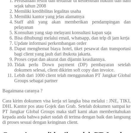
Perusahaan resmi dan terdaftar di kementrian hukum dan ham
sejak tahun 2008
Memiliki kredibilitas legalitas usaha
Memiliki kantor yang jelas alamatnya
Staff ahli yang akan memberikan pendampingan dan
pelayanan
Konsultan yang siap melayani konsultasi kapan saja
Bisa dihubungi melalui email, whatsapp, dan telp di jam kerja
Update informasi perkembangan order
Dapat menghemat biaya hotel, tiket pesawat dan transportasi
bagi client yang jauh dari ibukota jakarta.
Proses cepat dan akurat dan dijamin keasliannya.
Tidak perlu Down payment (DP) pembayaran setelah
dokumen selesai, client dikirim soft copy dan invoice.
Lebih dari 1000 client telah menggunakan PT Jangkar Global
Groups sebagai partner
Bagaimana caranya ?
Cara kirim dokumen visa kerja sri langka bisa melalui : JNE, TIKI,
DHL Kantor pos atau Gojek dan Grab. Setelah dokumen sampai ke
PT Jangkar Global Groups maka staff kami akan memberitahukan
kepada anda bahwa paket sudah di terima dengan baik dan langsung
di proses sesuai dengan keinginan client.