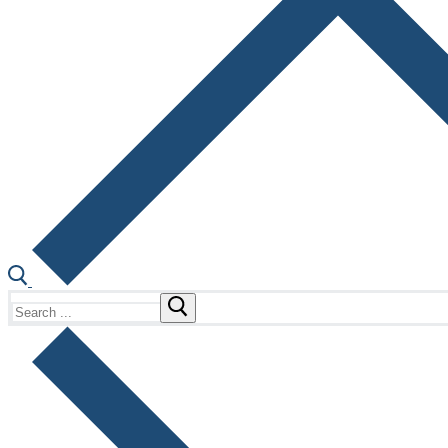
Search
for: