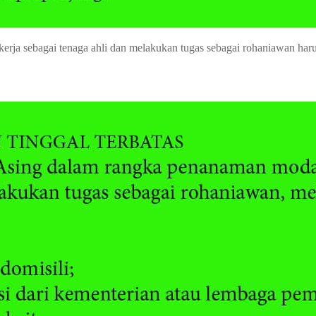
a sebagai tenaga ahli dan melakukan tugas sebagai rohaniawan harus m