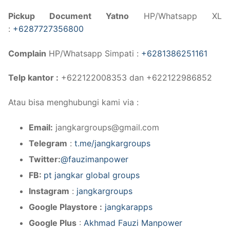
Pickup Document Yatno
HP/Whatsapp XL
:
+6287727356800
Complain
HP/Whatsapp Simpati :
+6281386251161
Telp kantor :
+622122008353 dan +622122986852
Atau bisa menghubungi kami via :
Email:
jangkargroups@gmail.com
Telegram
:
t.me/jangkargroups
Twitter:
@fauzimanpower
FB:
pt jangkar global groups
Instagram
:
jangkargroups
Google Playstore :
jangkarapps
Google Plus
:
Akhmad Fauzi Manpower