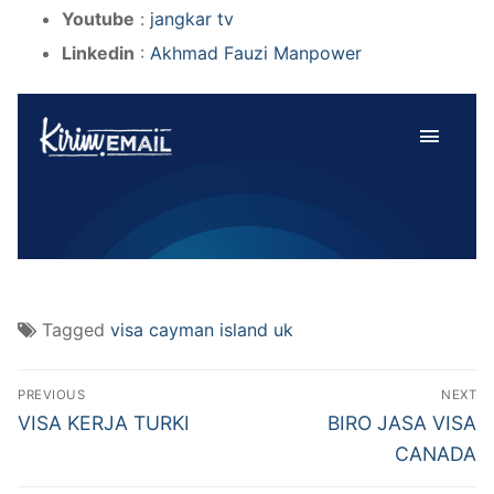
Youtube
:
jangkar tv
Linkedin
:
Akhmad Fauzi Manpower
Tagged
visa cayman island uk
Post
PREVIOUS
NEXT
navigation
Previous
Next
VISA KERJA TURKI
BIRO JASA VISA
post:
post:
CANADA