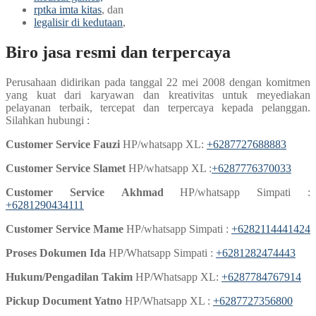
rptka imta kitas
, dan
legalisir di kedutaan
,
Biro jasa resmi dan terpercaya
Perusahaan didirikan pada tanggal 22 mei 2008 dengan komitmen
yang kuat dari karyawan dan kreativitas untuk meyediakan
pelayanan terbaik, tercepat dan terpercaya kepada pelanggan.
Silahkan hubungi :
Customer Service Fauzi
HP/whatsapp XL:
+6287727688883
Customer Service Slamet
HP/whatsapp XL :
+6287776370033
Customer Service
Akhmad
HP/whatsapp Simpati :
+6281290434111
Customer Service Mame
HP/whatsapp Simpati :
+6282114441424
Proses Dokumen Ida
HP/Whatsapp Simpati :
+6281282474443
Hukum/Pengadilan Takim
HP/Whatsapp XL:
+6287784767914
Pickup Document Yatno
HP/Whatsapp XL :
+6287727356800