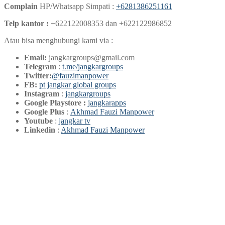
Complain
HP/Whatsapp Simpati :
+6281386251161
Telp kantor :
+622122008353 dan +622122986852
Atau bisa menghubungi kami via :
Email:
jangkargroups@gmail.com
Telegram
:
t.me/jangkargroups
Twitter:
@fauzimanpower
FB:
pt jangkar global groups
Instagram
:
jangkargroups
Google Playstore :
jangkarapps
Google Plus
:
Akhmad Fauzi Manpower
Youtube
:
jangkar tv
Linkedin
:
Akhmad Fauzi Manpower