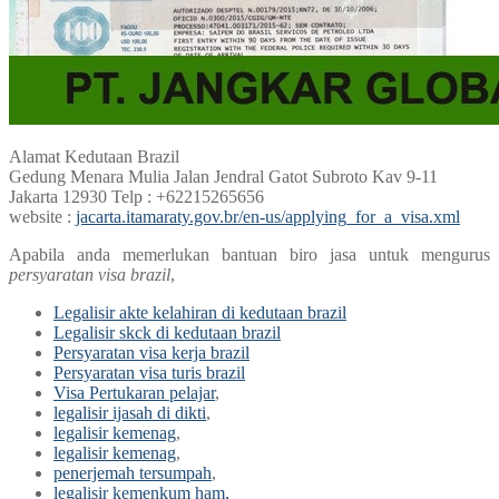
Alamat Kedutaan Brazil
Gedung Menara Mulia Jalan Jendral Gatot Subroto Kav 9-11
Jakarta 12930 Telp : +62215265656
website :
jacarta.itamaraty.gov.br/en-us/applying_for_a_visa.xml
Apabila anda memerlukan bantuan biro jasa untuk mengurus
persyaratan visa brazil
,
Legalisir akte kelahiran di kedutaan brazil
Legalisir skck di kedutaan brazil
Persyaratan visa kerja brazil
Persyaratan visa turis brazil
Visa Pertukaran pelajar
,
legalisir ijasah di dikti
,
legalisir kemenag
,
legalisir kemenag
,
penerjemah tersumpah
,
legalisir kemenkum ham,