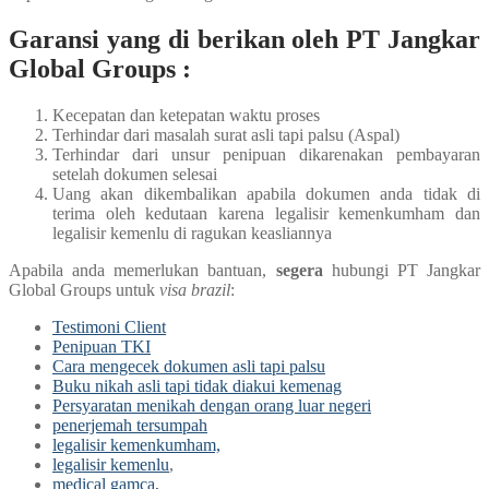
Garansi yang di berikan oleh PT Jangkar
Global Groups :
Kecepatan dan ketepatan waktu proses
Terhindar dari masalah surat asli tapi palsu (Aspal)
Terhindar dari unsur penipuan dikarenakan pembayaran
setelah dokumen selesai
Uang akan dikembalikan apabila dokumen anda tidak di
terima oleh kedutaan karena legalisir kemenkumham dan
legalisir kemenlu di ragukan keasliannya
Apabila anda memerlukan bantuan,
segera
hubungi PT Jangkar
Global Groups untuk
visa brazil
:
Testimoni Client
Penipuan TKI
Cara mengecek dokumen asli tapi palsu
Buku nikah asli tapi tidak diakui kemenag
Persyaratan menikah dengan orang luar negeri
penerjemah tersumpah
legalisir kemenkumham,
legalisir kemenlu
,
medical gamca,