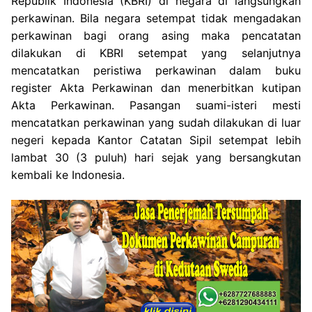
Republik Indonesia (KBRI) di negara di langsungkan
perkawinan. Bila negara setempat tidak mengadakan
perkawinan bagi orang asing maka pencatatan
dilakukan di KBRI setempat yang selanjutnya
mencatatkan peristiwa perkawinan dalam buku
register Akta Perkawinan dan menerbitkan kutipan
Akta Perkawinan. Pasangan suami-isteri mesti
mencatatkan perkawinan yang sudah dilakukan di luar
negeri kepada Kantor Catatan Sipil setempat lebih
lambat 30 (3 puluh) hari sejak yang bersangkutan
kembali ke Indonesia.