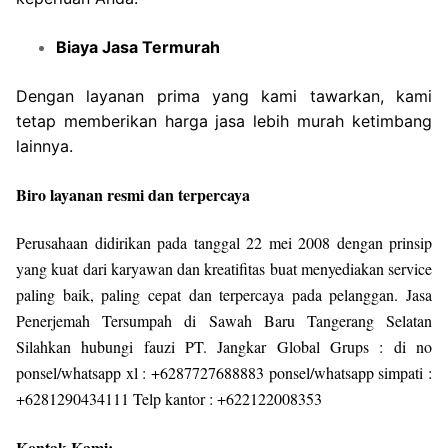
Biaya Jasa Termurah
Dengan layanan prima yang kami tawarkan, kami
tetap memberikan harga jasa lebih murah ketimbang
lainnya.
Biro layanan resmi dan terpercaya
Perusahaan didirikan pada tanggal 22 mei 2008 dengan prinsip
yang kuat dari karyawan dan kreatifitas buat menyediakan service
paling baik, paling cepat dan terpercaya pada pelanggan. Jasa
Penerjemah Tersumpah di Sawah Baru Tangerang Selatan
Silahkan hubungi fauzi PT. Jangkar Global Grups : di no
ponsel/whatsapp xl : +6287727688883 ponsel/whatsapp simpati :
+6281290434111 Telp kantor : +622122008353
Kontak Kami: