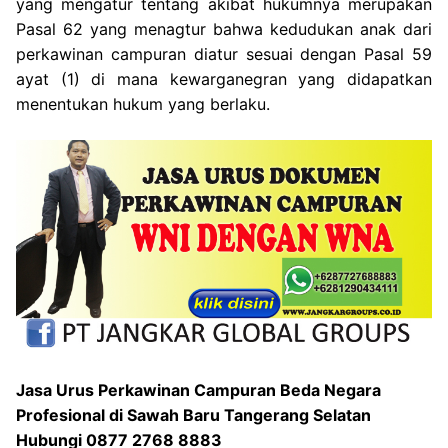
yang mengatur tentang akibat hukumnya merupakan
Pasal 62 yang menagtur bahwa kedudukan anak dari
perkawinan campuran diatur sesuai dengan Pasal 59
ayat (1) di mana kewarganegran yang didapatkan
menentukan hukum yang berlaku.
Jasa Urus Perkawinan Campuran Beda Negara
Profesional di Sawah Baru Tangerang Selatan
Hubungi 0877 2768 8883