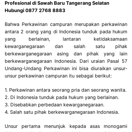
Profesional di Sawah Baru Tangerang Selatan
Hubungi 0877 2768 8883
Bahwa Perkawinan campuran merupakan perkawinan
antara 2 orang yang di Indonesia tunduk pada hukum
yang berlainan, lantaran ketidaksamaan
kewarganegaraan dan salah satu pihak
berkewarganegaraan asing dan pihak yang lain
berkewarganegaraan Indonesia. Dari uraian Pasal 57
Undang-Undang Perkawinan ini bisa diuraikan unsur-
unsur perkawinan campuran itu sebagai berikut:
1. Perkawinan antara seorang pria dan seorang wanita.
2. Di Indonesia tunduk pada hukum yang berlainan.
3. Disebabkan perbedaan kewarganegaraan.
4. Salah satu pihak berkewarganegaraan Indonesia.
Unsur pertama menunjuk kepada asas monogami