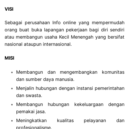
VISI
Sebagai perusahaan Info online yang mempermudah
orang buat buka lapangan pekerjaan bagi diri sendiri
atau membangun usaha Kecil Menengah yang bersifat
nasional ataupun internasional.
MISI
Membangun dan mengembangkan komunitas
dan sumber daya manusia.
Menjalin hubungan dengan instansi pemerintahan
dan swasta.
Membangun hubungan kekeluargaan dengan
pemakai jasa.
Meningkatkan kualitas pelayanan dan
profesionalisme.