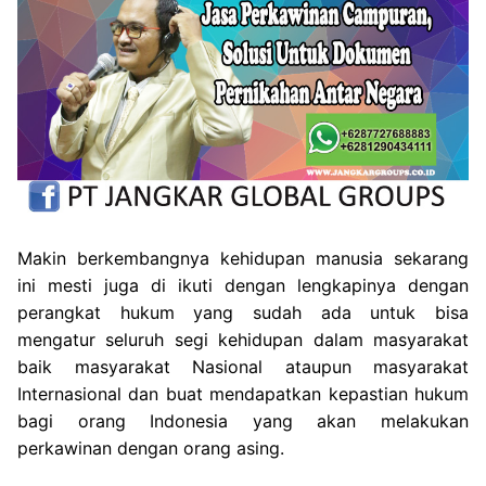
Makin berkembangnya kehidupan manusia sekarang
ini mesti juga di ikuti dengan lengkapinya dengan
perangkat hukum yang sudah ada untuk bisa
mengatur seluruh segi kehidupan dalam masyarakat
baik masyarakat Nasional ataupun masyarakat
Internasional dan buat mendapatkan kepastian hukum
bagi orang Indonesia yang akan melakukan
perkawinan dengan orang asing.