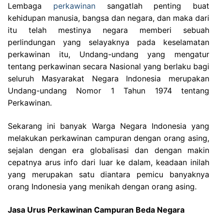
Lembaga
perkawinan
sangatlah penting buat
kehidupan manusia, bangsa dan negara, dan maka dari
itu telah mestinya negara memberi sebuah
perlindungan yang selayaknya pada keselamatan
perkawinan itu, Undang-undang yang mengatur
tentang perkawinan secara Nasional yang berlaku bagi
seluruh Masyarakat Negara Indonesia merupakan
Undang-undang Nomor 1 Tahun 1974 tentang
Perkawinan.
Sekarang ini banyak Warga Negara Indonesia yang
melakukan perkawinan campuran dengan orang asing,
sejalan dengan era globalisasi dan dengan makin
cepatnya arus info dari luar ke dalam, keadaan inilah
yang merupakan satu diantara pemicu banyaknya
orang Indonesia yang menikah dengan orang asing.
Jasa Urus Perkawinan Campuran Beda Negara