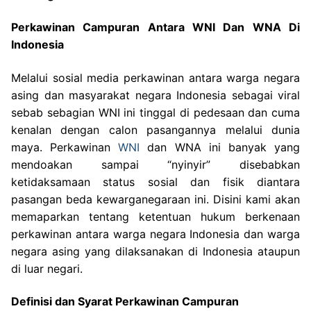
Perkawinan Campuran Antara WNI Dan WNA Di
Indonesia
Melalui sosial media perkawinan antara warga negara
asing dan masyarakat negara Indonesia sebagai viral
sebab sebagian WNI ini tinggal di pedesaan dan cuma
kenalan dengan calon pasangannya melalui dunia
maya. Perkawinan
WNI
dan WNA ini banyak yang
mendoakan sampai “nyinyir” disebabkan
ketidaksamaan status sosial dan fisik diantara
pasangan beda kewarganegaraan ini. Disini kami akan
memaparkan tentang ketentuan hukum berkenaan
perkawinan antara warga negara Indonesia dan warga
negara asing yang dilaksanakan di Indonesia ataupun
di luar negari.
Definisi dan Syarat Perkawinan Campuran