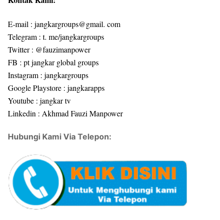
E-mail : jangkargroups@gmail. com
Telegram : t. me/jangkargroups
Twitter : @fauzimanpower
FB : pt jangkar global groups
Instagram : jangkargroups
Google Playstore : jangkarapps
Youtube : jangkar tv
Linkedin : Akhmad Fauzi Manpower
Hubungi Kami Via Telepon: