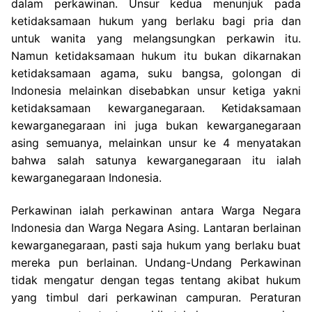
dalam perkawinan. Unsur kedua menunjuk pada
ketidaksamaan hukum yang berlaku bagi pria dan
untuk wanita yang melangsungkan perkawin itu.
Namun ketidaksamaan hukum itu bukan dikarnakan
ketidaksamaan agama, suku bangsa, golongan di
Indonesia melainkan disebabkan unsur ketiga yakni
ketidaksamaan kewarganegaraan. Ketidaksamaan
kewarganegaraan ini juga bukan kewarganegaraan
asing semuanya, melainkan unsur ke 4 menyatakan
bahwa salah satunya kewarganegaraan itu ialah
kewarganegaraan Indonesia.
Perkawinan ialah perkawinan antara Warga Negara
Indonesia dan Warga Negara Asing. Lantaran berlainan
kewarganegaraan, pasti saja hukum yang berlaku buat
mereka pun berlainan. Undang-Undang Perkawinan
tidak mengatur dengan tegas tentang akibat hukum
yang timbul dari perkawinan campuran. Peraturan