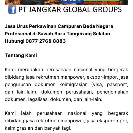
Jasa Urus Perkawinan Campuran Beda Negara
Profesional di Sawah Baru Tangerang Selatan
Hubungi 0877 2768 8883
Tentang Kami
Kami merupakan perusahaan nasional yang bergerak
dibidang jasa rekrutmen manpower, ekspor-impor, jasa
pengurusan dokumen keimigrasian (visa, passport,
dan lain-lain), dokumen perusahaan, penerjemahan
dokumen, legalisasi dokumen, dan lain-lain.
Kami ialah perusahaan nasional yang bergerak
dibidang jasa rekrutmen manpower, jasa ekspor-impor,
keimigrasian dan banyak lagi.