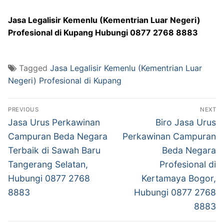
Jasa Legalisir Kemenlu (Kementrian Luar Negeri)
Profesional di Kupang Hubungi 0877 2768 8883
Tagged
Jasa Legalisir Kemenlu (Kementrian Luar
Negeri) Profesional di Kupang
Post
PREVIOUS
NEXT
navigation
Previous
Next
Jasa Urus Perkawinan
Biro Jasa Urus
post:
post:
Campuran Beda Negara
Perkawinan Campuran
Terbaik di Sawah Baru
Beda Negara
Tangerang Selatan,
Profesional di
Hubungi 0877 2768
Kertamaya Bogor,
8883
Hubungi 0877 2768
8883