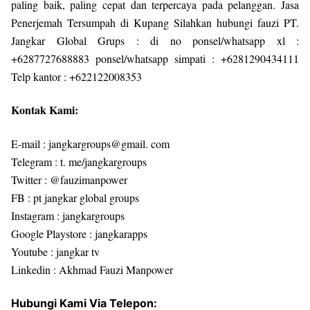
paling baik, paling cepat dan terpercaya pada pelanggan. Jasa
Penerjemah Tersumpah di Kupang Silahkan hubungi fauzi PT.
Jangkar Global Grups : di no ponsel/whatsapp xl :
+6287727688883 ponsel/whatsapp simpati : +6281290434111
Telp kantor : +622122008353
Kontak Kami:
E-mail : jangkargroups@gmail. com
Telegram : t. me/jangkargroups
Twitter : @fauzimanpower
FB : pt jangkar global groups
Instagram : jangkargroups
Google Playstore : jangkarapps
Youtube : jangkar tv
Linkedin : Akhmad Fauzi Manpower
Hubungi Kami Via Telepon: