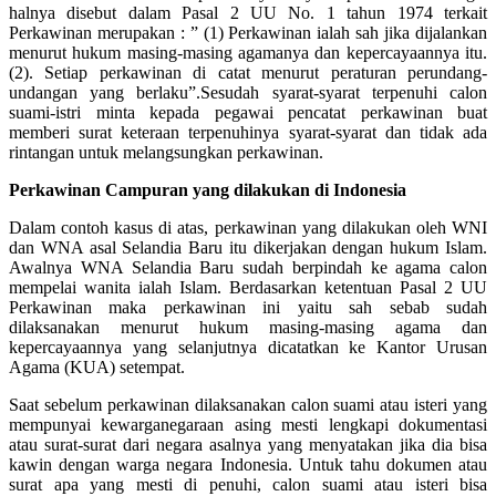
halnya disebut dalam Pasal 2 UU No. 1 tahun 1974 terkait
Perkawinan merupakan : ” (1) Perkawinan ialah sah jika dijalankan
menurut hukum masing-masing agamanya dan kepercayaannya itu.
(2). Setiap perkawinan di catat menurut peraturan perundang-
undangan yang berlaku”.Sesudah syarat-syarat terpenuhi calon
suami-istri minta kepada pegawai pencatat perkawinan buat
memberi surat keteraan terpenuhinya syarat-syarat dan tidak ada
rintangan untuk melangsungkan perkawinan.
Perkawinan Campuran yang dilakukan di Indonesia
Dalam contoh kasus di atas, perkawinan yang dilakukan oleh WNI
dan WNA asal Selandia Baru itu dikerjakan dengan hukum Islam.
Awalnya WNA Selandia Baru sudah berpindah ke agama calon
mempelai wanita ialah Islam. Berdasarkan ketentuan Pasal 2 UU
Perkawinan maka perkawinan ini yaitu sah sebab sudah
dilaksanakan menurut hukum masing-masing agama dan
kepercayaannya yang selanjutnya dicatatkan ke Kantor Urusan
Agama (KUA) setempat.
Saat sebelum perkawinan dilaksanakan calon suami atau isteri yang
mempunyai kewarganegaraan asing mesti lengkapi dokumentasi
atau surat-surat dari negara asalnya yang menyatakan jika dia bisa
kawin dengan warga negara Indonesia. Untuk tahu dokumen atau
surat apa yang mesti di penuhi, calon suami atau isteri bisa