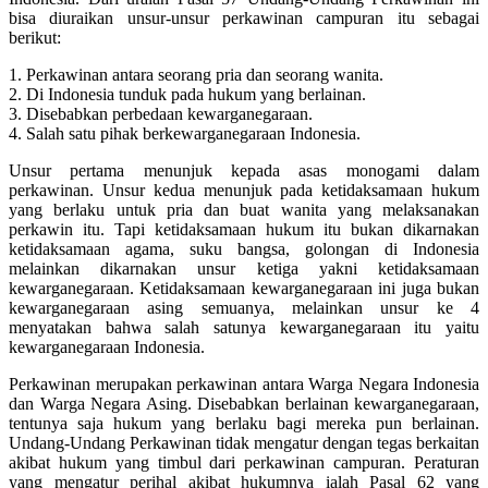
bisa diuraikan unsur-unsur perkawinan campuran itu sebagai
berikut:
1. Perkawinan antara seorang pria dan seorang wanita.
2. Di Indonesia tunduk pada hukum yang berlainan.
3. Disebabkan perbedaan kewarganegaraan.
4. Salah satu pihak berkewarganegaraan Indonesia.
Unsur pertama menunjuk kepada asas monogami dalam
perkawinan. Unsur kedua menunjuk pada ketidaksamaan hukum
yang berlaku untuk pria dan buat wanita yang melaksanakan
perkawin itu. Tapi ketidaksamaan hukum itu bukan dikarnakan
ketidaksamaan agama, suku bangsa, golongan di Indonesia
melainkan dikarnakan unsur ketiga yakni ketidaksamaan
kewarganegaraan. Ketidaksamaan kewarganegaraan ini juga bukan
kewarganegaraan asing semuanya, melainkan unsur ke 4
menyatakan bahwa salah satunya kewarganegaraan itu yaitu
kewarganegaraan Indonesia.
Perkawinan merupakan perkawinan antara Warga Negara Indonesia
dan Warga Negara Asing. Disebabkan berlainan kewarganegaraan,
tentunya saja hukum yang berlaku bagi mereka pun berlainan.
Undang-Undang Perkawinan tidak mengatur dengan tegas berkaitan
akibat hukum yang timbul dari perkawinan campuran. Peraturan
yang mengatur perihal akibat hukumnya ialah Pasal 62 yang