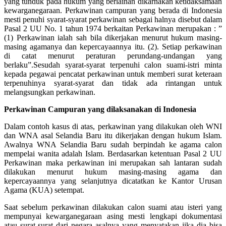
yang tunduk pada hukum yang berlainan dikarnakan ketidaksamaan
kewarganegaraan. Perkawinan campuran yang berada di Indonesia
mesti penuhi syarat-syarat perkawinan sebagai halnya disebut dalam
Pasal 2 UU No. 1 tahun 1974 berkaitan Perkawinan merupakan : ”
(1) Perkawinan ialah sah bila dikerjakan menurut hukum masing-
masing agamanya dan kepercayaannya itu. (2). Setiap perkawinan
di catat menurut peraturan perundang-undangan yang
berlaku”.Sesudah syarat-syarat terpenuhi calon suami-istri minta
kepada pegawai pencatat perkawinan untuk memberi surat keteraan
terpenuhinya syarat-syarat dan tidak ada rintangan untuk
melangsungkan perkawinan.
Perkawinan Campuran yang dilaksanakan di Indonesia
Dalam contoh kasus di atas, perkawinan yang dilakukan oleh WNI
dan WNA asal Selandia Baru itu dikerjakan dengan hukum Islam.
Awalnya WNA Selandia Baru sudah berpindah ke agama calon
mempelai wanita adalah Islam. Berdasarkan ketentuan Pasal 2 UU
Perkawinan maka perkawinan ini merupakan sah lantaran sudah
dilakukan menurut hukum masing-masing agama dan
kepercayaannya yang selanjutnya dicatatkan ke Kantor Urusan
Agama (KUA) setempat.
Saat sebelum perkawinan dilakukan calon suami atau isteri yang
mempunyai kewarganegaraan asing mesti lengkapi dokumentasi
atau surat-surat dari negara asalnya yang menyatakan jika dia bisa