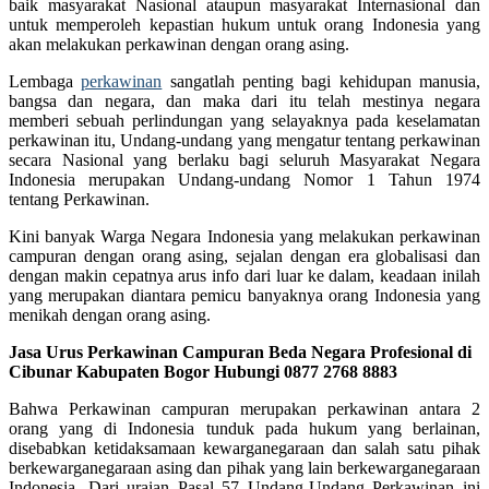
baik masyarakat Nasional ataupun masyarakat Internasional dan
untuk memperoleh kepastian hukum untuk orang Indonesia yang
akan melakukan perkawinan dengan orang asing.
Lembaga
perkawinan
sangatlah penting bagi kehidupan manusia,
bangsa dan negara, dan maka dari itu telah mestinya negara
memberi sebuah perlindungan yang selayaknya pada keselamatan
perkawinan itu, Undang-undang yang mengatur tentang perkawinan
secara Nasional yang berlaku bagi seluruh Masyarakat Negara
Indonesia merupakan Undang-undang Nomor 1 Tahun 1974
tentang Perkawinan.
Kini banyak Warga Negara Indonesia yang melakukan perkawinan
campuran dengan orang asing, sejalan dengan era globalisasi dan
dengan makin cepatnya arus info dari luar ke dalam, keadaan inilah
yang merupakan diantara pemicu banyaknya orang Indonesia yang
menikah dengan orang asing.
Jasa Urus Perkawinan Campuran Beda Negara Profesional di
Cibunar Kabupaten Bogor Hubungi 0877 2768 8883
Bahwa Perkawinan campuran merupakan perkawinan antara 2
orang yang di Indonesia tunduk pada hukum yang berlainan,
disebabkan ketidaksamaan kewarganegaraan dan salah satu pihak
berkewarganegaraan asing dan pihak yang lain berkewarganegaraan
Indonesia. Dari uraian Pasal 57 Undang-Undang Perkawinan ini