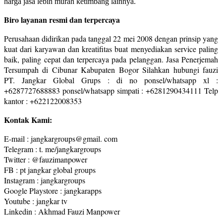
harga jasa lebih murah ketimbang lainnya.
Biro layanan resmi dan terpercaya
Perusahaan didirikan pada tanggal 22 mei 2008 dengan prinsip yang
kuat dari karyawan dan kreatifitas buat menyediakan service paling
baik, paling cepat dan terpercaya pada pelanggan. Jasa Penerjemah
Tersumpah di Cibunar Kabupaten Bogor Silahkan hubungi fauzi
PT. Jangkar Global Grups : di no ponsel/whatsapp xl :
+6287727688883 ponsel/whatsapp simpati : +6281290434111 Telp
kantor : +622122008353
Kontak Kami:
E-mail : jangkargroups@gmail. com
Telegram : t. me/jangkargroups
Twitter : @fauzimanpower
FB : pt jangkar global groups
Instagram : jangkargroups
Google Playstore : jangkarapps
Youtube : jangkar tv
Linkedin : Akhmad Fauzi Manpower