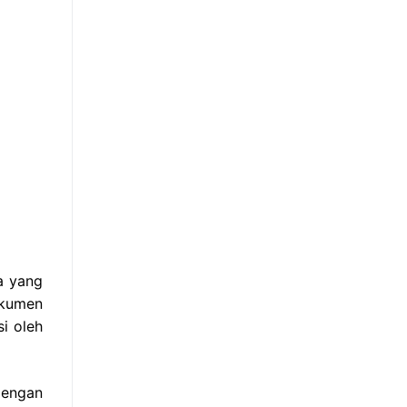
a yang
okumen
i oleh
Dengan