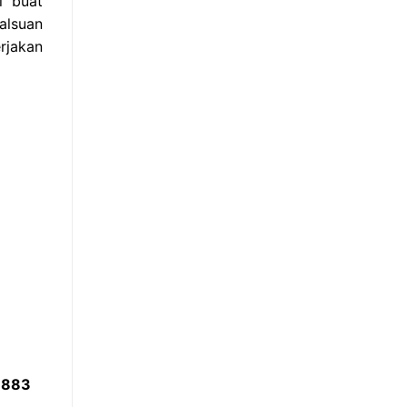
i buat
alsuan
rjakan
8883