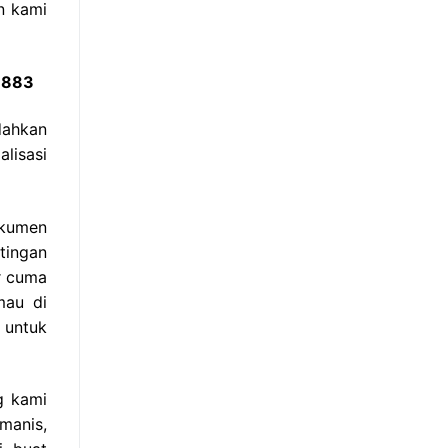
n kami
8883
dahkan
lisasi
okumen
tingan
ir cuma
mau di
n untuk
g kami
manis,