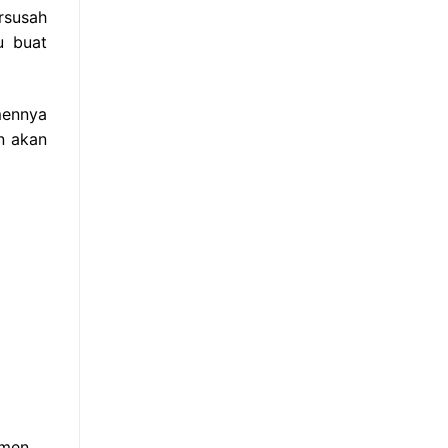
rsusah
u buat
mennya
n akan
umen.