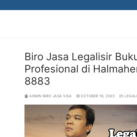
Skip
to
content
Biro Jasa Legalisir Bu
Profesional di Halmah
8883
ADMIN BIRO JASA VISA
OCTOBER 16, 2020
LEGALI