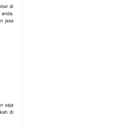
sir di
 anda.
n jasa
n saja
kah di