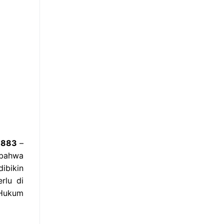
8883
–
 bahwa
ibikin
rlu di
 Hukum