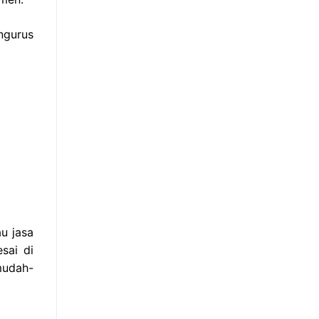
ngurus
u jasa
sai di
mudah-