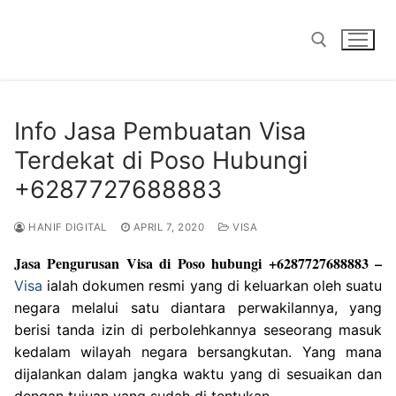
Skip
to
content
Search for:
Info Jasa Pembuatan Visa
Terdekat di Poso Hubungi
+6287727688883
HANIF DIGITAL
APRIL 7, 2020
VISA
Jasa Pengurusan Visa di Poso hubungi +6287727688883 –
Visa
ialah dokumen resmi yang di keluarkan oleh suatu
negara melalui satu diantara perwakilannya, yang
berisi tanda izin di perbolehkannya seseorang masuk
kedalam wilayah negara bersangkutan. Yang mana
dijalankan dalam jangka waktu yang di sesuaikan dan
dengan tujuan yang sudah di tentukan.