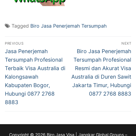
Tagged
Biro Jasa Penerjemah Tersumpah
Post
PREVIOUS
NEXT
navigation
Previous
Next
Jasa Penerjemah
Biro Jasa Penerjemah
post:
post:
Tersumpah Profesional
Tersumpah Profesional
Terbaik Visa Australia di
Resmi dan Akurat Visa
Kalongsawah
Australia di Duren Sawit
Kabupaten Bogor,
Jakarta Timur, Hubungi
Hubungi 0877 2768
0877 2768 8883
8883
Copyright © 2026 Biro Jasa Visa | Jangkar Global Groups –