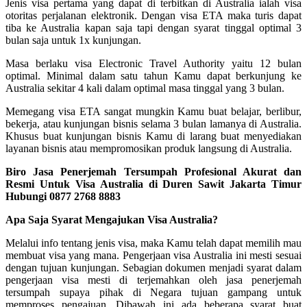
Jenis visa pertama yang dapat di terbitkan di Australia ialah visa
otoritas perjalanan elektronik. Dengan visa ETA maka turis dapat
tiba ke Australia kapan saja tapi dengan syarat tinggal optimal 3
bulan saja untuk 1x kunjungan.
Masa berlaku visa Electronic Travel Authority yaitu 12 bulan
optimal. Minimal dalam satu tahun Kamu dapat berkunjung ke
Australia sekitar 4 kali dalam optimal masa tinggal yang 3 bulan.
Memegang visa ETA sangat mungkin Kamu buat belajar, berlibur,
bekerja, atau kunjungan bisnis selama 3 bulan lamanya di Australia.
Khusus buat kunjungan bisnis Kamu di larang buat menyediakan
layanan bisnis atau mempromosikan produk langsung di Australia.
Biro Jasa Penerjemah Tersumpah Profesional Akurat dan
Resmi Untuk Visa Australia di Duren Sawit Jakarta Timur
Hubungi 0877 2768 8883
Apa Saja Syarat Mengajukan Visa Australia?
Melalui info tentang jenis visa, maka Kamu telah dapat memilih mau
membuat visa yang mana. Pengerjaan visa Australia ini mesti sesuai
dengan tujuan kunjungan. Sebagian dokumen menjadi syarat dalam
pengerjaan visa mesti di terjemahkan oleh jasa penerjemah
tersumpah supaya pihak di Negara tujuan gampang untuk
memproses pengajuan. Dibawah ini ada beberapa syarat buat