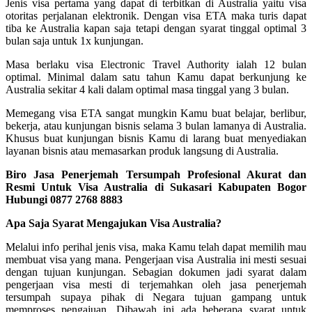
Jenis visa pertama yang dapat di terbitkan di Australia yaitu visa
otoritas perjalanan elektronik. Dengan visa ETA maka turis dapat
tiba ke Australia kapan saja tetapi dengan syarat tinggal optimal 3
bulan saja untuk 1x kunjungan.
Masa berlaku visa Electronic Travel Authority ialah 12 bulan
optimal. Minimal dalam satu tahun Kamu dapat berkunjung ke
Australia sekitar 4 kali dalam optimal masa tinggal yang 3 bulan.
Memegang visa ETA sangat mungkin Kamu buat belajar, berlibur,
bekerja, atau kunjungan bisnis selama 3 bulan lamanya di Australia.
Khusus buat kunjungan bisnis Kamu di larang buat menyediakan
layanan bisnis atau memasarkan produk langsung di Australia.
Biro Jasa Penerjemah Tersumpah Profesional Akurat dan
Resmi Untuk Visa Australia di Sukasari Kabupaten Bogor
Hubungi 0877 2768 8883
Apa Saja Syarat Mengajukan Visa Australia?
Melalui info perihal jenis visa, maka Kamu telah dapat memilih mau
membuat visa yang mana. Pengerjaan visa Australia ini mesti sesuai
dengan tujuan kunjungan. Sebagian dokumen jadi syarat dalam
pengerjaan visa mesti di terjemahkan oleh jasa penerjemah
tersumpah supaya pihak di Negara tujuan gampang untuk
memproses pengajuan. Dibawah ini ada beberapa syarat untuk