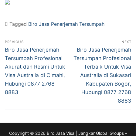
Tagged
Biro Jasa Penerjemah Tersumpah
Post
PREVIOUS
NEXT
navigation
Previous
Next
Biro Jasa Penerjemah
Biro Jasa Penerjemah
post:
post:
Tersumpah Profesional
Tersumpah Profesional
Akurat dan Resmi Untuk
Terbaik Untuk Visa
Visa Australia di Cimahi,
Australia di Sukasari
Hubungi 0877 2768
Kabupaten Bogor,
8883
Hubungi 0877 2768
8883
Copyright © 2026 Biro Jasa Visa | Jangkar Global Groups –