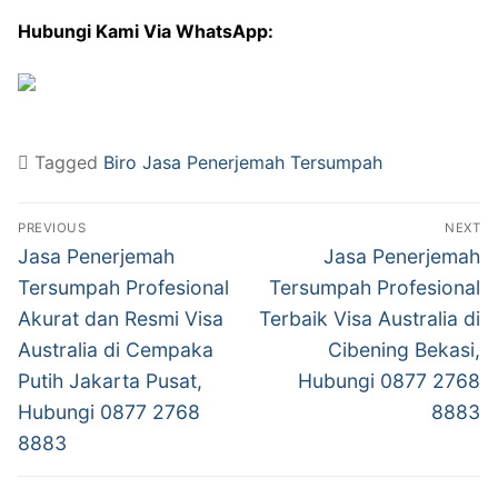
Hubungi Kami Via WhatsApp:
Tagged
Biro Jasa Penerjemah Tersumpah
Post
PREVIOUS
NEXT
navigation
Previous
Next
Jasa Penerjemah
Jasa Penerjemah
post:
post:
Tersumpah Profesional
Tersumpah Profesional
Akurat dan Resmi Visa
Terbaik Visa Australia di
Australia di Cempaka
Cibening Bekasi,
Putih Jakarta Pusat,
Hubungi 0877 2768
Hubungi 0877 2768
8883
8883