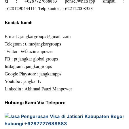
xl : +6287727688883 ponsel/whatsapp simpati :
+6281290434111 Telp kantor : +622122008353
Kontak Kami:
E-mail : jangkargroups@gmail. com
Telegram : t. me/jangkargroups
Twitter : @fauzimanpower
FB : pt jangkar global groups
Instagram : jangkargroups
Google Playstore : jangkarapps
Youtube : jangkar tv
Linkedin : Akhmad Fauzi Manpower
Hubungi Kami Via Telepon: