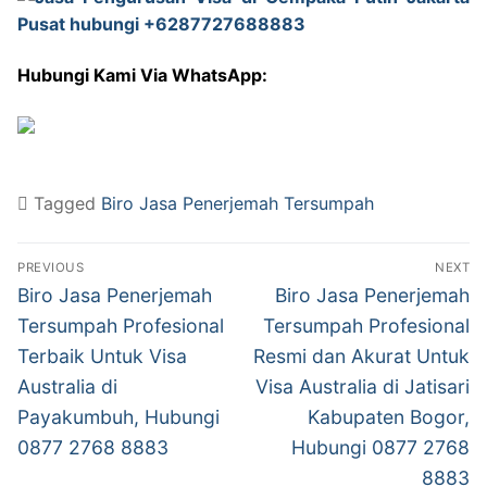
Hubungi Kami Via WhatsApp:
Tagged
Biro Jasa Penerjemah Tersumpah
Post
PREVIOUS
NEXT
navigation
Previous
Next
Biro Jasa Penerjemah
Biro Jasa Penerjemah
post:
post:
Tersumpah Profesional
Tersumpah Profesional
Terbaik Untuk Visa
Resmi dan Akurat Untuk
Australia di
Visa Australia di Jatisari
Payakumbuh, Hubungi
Kabupaten Bogor,
0877 2768 8883
Hubungi 0877 2768
8883