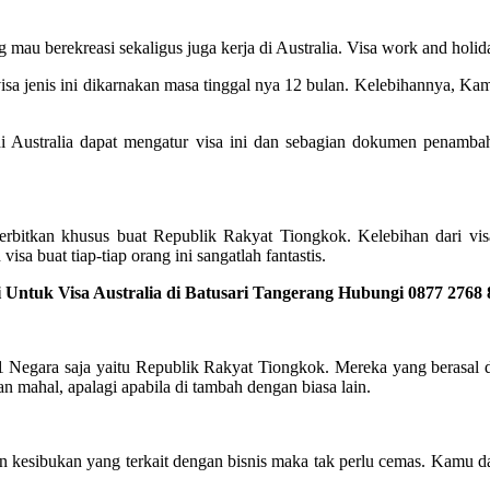
ng mau berekreasi sekaligus juga kerja di Australia. Visa work and holi
sa jenis ini dikarnakan masa tinggal nya 12 bulan. Kelebihannya, Kam
 Australia dapat mengatur visa ini dan sebagian dokumen penambah
terbitkan khusus buat Republik Rakyat Tiongkok. Kelebihan dari visa
isa buat tiap-tiap orang ini sangatlah fantastis.
 Untuk Visa Australia di Batusari Tangerang Hubungi 0877 2768 
 1 Negara saja yaitu Republik Rakyat Tiongkok. Mereka yang berasal da
n mahal, apalagi apabila di tambah dengan biasa lain.
an kesibukan yang terkait dengan bisnis maka tak perlu cemas. Kamu da