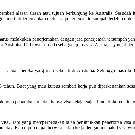
mberi alasan-alasan atau tujuan berkunjung ke Australia. Sesudah it
is mesti di terjemahkan oleh jasa penerjemah tersumpah terlebih dulu sa
l harus melakukan penerjemahan dengan jasa penerjemah tersumpah yang
Australia. Di bawah ini ada sebagian jenis visa Australia yang di terb
r khusus buat mereka yang mau sekolah di Australia. Sehingga masa ber
 6 tahun. Buat yang mau kursus sembari kerja pun diperkenankan ses
men penambahan tidak hanya visa pelajar saja. Tentu dokumen ini mes
isa. Tapi yang memperbedakan ialah peruntukkan penerbitan visa un
d holiday. Kamu pun dapat berwisata dan kerja dengan memakai visa wor