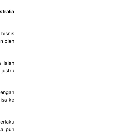
tralia
bisnis
an oleh
 ialah
justru
dengan
isa ke
erlaku
sa pun