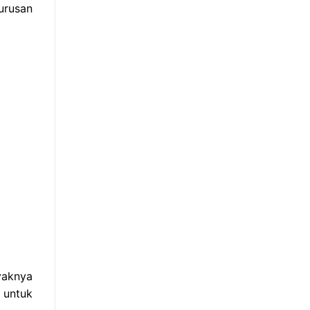
urusan
yaknya
 untuk