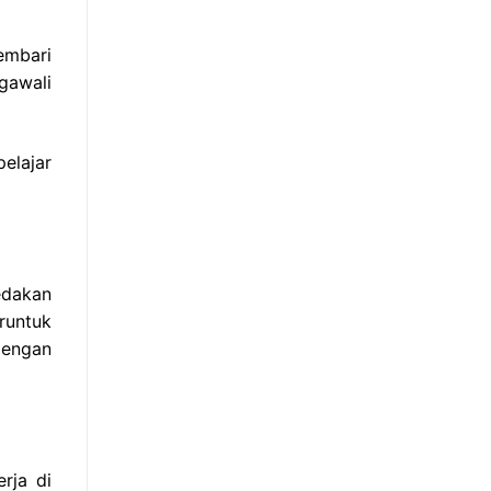
embari
gawali
elajar
edakan
runtuk
dengan
rja di