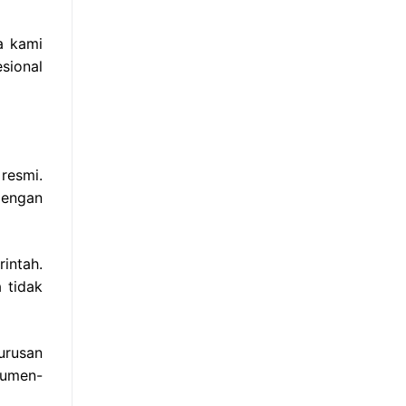
a kami
sional
resmi.
dengan
intah.
 tidak
urusan
kumen-