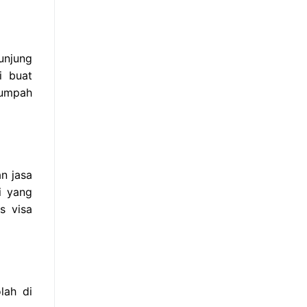
unjung
i buat
sumpah
n jasa
i yang
s visa
lah di