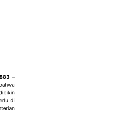
8883
–
 bahwa
ibikin
rlu di
terian