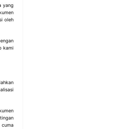
a yang
okumen
i oleh
Dengan
b kami
dahkan
lisasi
okumen
tingan
r cuma