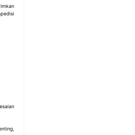
rimkan
pedisi
esaian
nting,