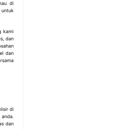
mau di
 untuk
g kami
s, dan
bsahan
el dan
ersama
sir di
 anda.
as dan