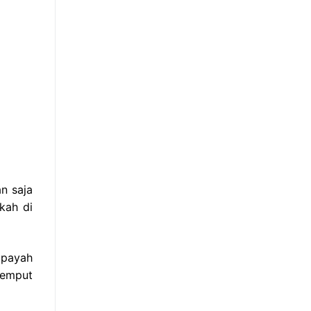
n saja
kah di
 payah
jemput