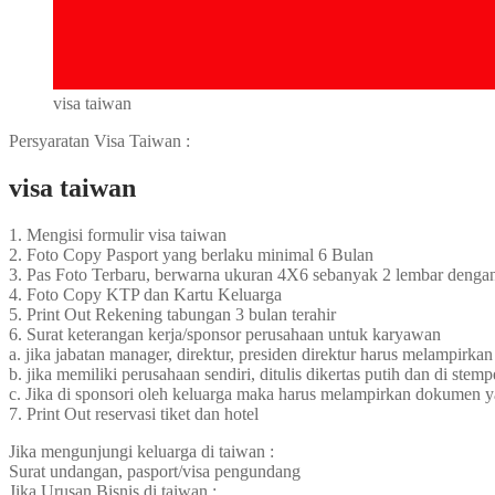
visa taiwan
Persyaratan Visa Taiwan :
visa taiwan
1. Mengisi formulir visa taiwan
2. Foto Copy Pasport yang berlaku minimal 6 Bulan
3. Pas Foto Terbaru, berwarna ukuran 4X6 sebanyak 2 lembar denga
4. Foto Copy KTP dan Kartu Keluarga
5. Print Out Rekening tabungan 3 bulan terahir
6. Surat keterangan kerja/sponsor perusahaan untuk karyawan
a. jika jabatan manager, direktur, presiden direktur harus melampi
b. jika memiliki perusahaan sendiri, ditulis dikertas putih dan di 
c. Jika di sponsori oleh keluarga maka harus melampirkan dokumen ya
7. Print Out reservasi tiket dan hotel
Jika mengunjungi keluarga di taiwan :
Surat undangan, pasport/visa pengundang
Jika Urusan Bisnis di taiwan :