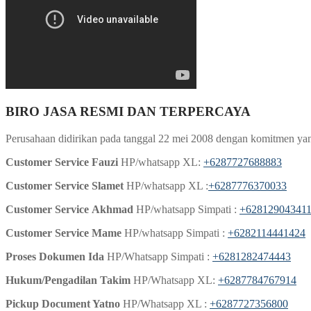
BIRO JASA RESMI DAN TERPERCAYA
Perusahaan didirikan pada tanggal 22 mei 2008 dengan komitmen yang
Customer Service Fauzi
HP/whatsapp XL:
+6287727688883
Customer Service Slamet
HP/whatsapp XL :
+6287776370033
Customer Service
Akhmad
HP/whatsapp Simpati :
+62812904341
Customer Service Mame
HP/whatsapp Simpati :
+6282114441424
Proses Dokumen Ida
HP/Whatsapp Simpati :
+6281282474443
Hukum/Pengadilan Takim
HP/Whatsapp XL:
+6287784767914
Pickup Document Yatno
HP/Whatsapp XL :
+6287727356800