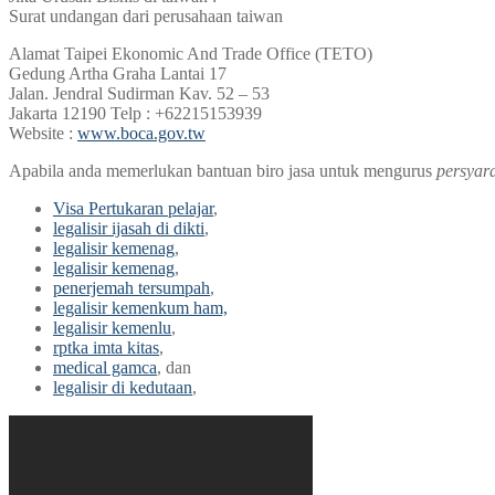
Surat undangan dari perusahaan taiwan
Alamat Taipei Ekonomic And Trade Office (TETO)
Gedung Artha Graha Lantai 17
Jalan. Jendral Sudirman Kav. 52 – 53
Jakarta 12190 Telp : +62215153939
Website :
www.boca.gov.tw
Apabila anda memerlukan bantuan biro jasa untuk mengurus
persyara
Visa Pertukaran pelajar
,
legalisir ijasah di dikti
,
legalisir kemenag
,
legalisir kemenag
,
penerjemah tersumpah
,
legalisir kemenkum ham,
legalisir kemenlu
,
rptka imta kitas
,
medical gamca
, dan
legalisir di kedutaan
,