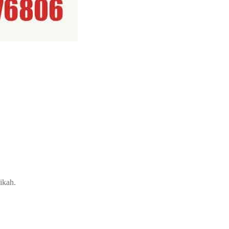
ikah.