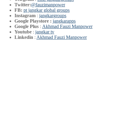
Twitter:
@fauzimanpower
FB:
pt jangkar global groups
Instagram
:
jangkargroups
Google Playstore :
jangkarapps
Google Plus
:
Akhmad Fauzi Manpower
Youtube
:
jangkar tv
Linkedin
:
Akhmad Fauzi Manpower