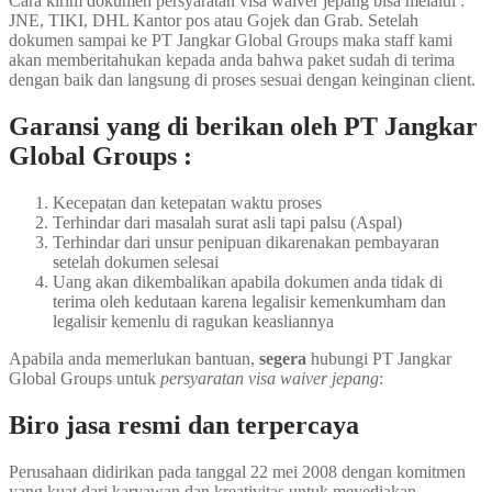
Cara kirim dokumen persyaratan visa waiver jepang bisa melalui :
JNE, TIKI, DHL Kantor pos atau Gojek dan Grab. Setelah
dokumen sampai ke PT Jangkar Global Groups maka staff kami
akan memberitahukan kepada anda bahwa paket sudah di terima
dengan baik dan langsung di proses sesuai dengan keinginan client.
Garansi yang di berikan oleh PT Jangkar
Global Groups :
Kecepatan dan ketepatan waktu proses
Terhindar dari masalah surat asli tapi palsu (Aspal)
Terhindar dari unsur penipuan dikarenakan pembayaran
setelah dokumen selesai
Uang akan dikembalikan apabila dokumen anda tidak di
terima oleh kedutaan karena legalisir kemenkumham dan
legalisir kemenlu di ragukan keasliannya
Apabila anda memerlukan bantuan,
segera
hubungi PT Jangkar
Global Groups untuk
persyaratan visa waiver jepang
:
Biro jasa resmi dan terpercaya
Perusahaan didirikan pada tanggal 22 mei 2008 dengan komitmen
yang kuat dari karyawan dan kreativitas untuk meyediakan