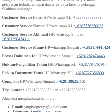
pelayanan terbaik, tercepat dan terpercaya kepada pelanggan.
Silahkan hubungi :
Customer Service Fauzi
HP/whatsapp XL:
+6287727688883
Customer Service Slamet
HP/whatsapp XL :
+6287776370033
Customer Service
Akhmad
HP/whatsapp Simpati :
+6281290434111
Customer Service Mame
HP/whatsapp Simpati :
+6282114441424
Proses Dokumen Ida
HP/Whatsapp Simpati :
+6281282474443
Hukum/Pengadilan Takim
HP/Whatsapp XL:
+6287784767914
Pickup Document Yatno
HP/Whatsapp XL :
+6287727356800
Complain
HP/Whatsapp Simpati :
+6281386251161
Telp kantor :
+622122008353 dan +622122986852
Atau bisa menghubungi kami via :
Email:
jangkargroups@gmail.com
Telegram
:
t.me/jangkargroups