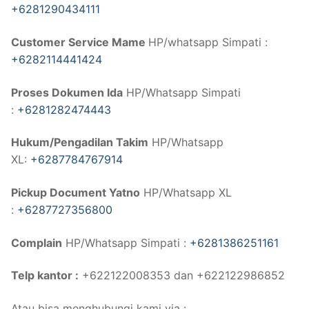
+6281290434111
Customer Service Mame
HP/whatsapp Simpati :
+6282114441424
Proses Dokumen Ida
HP/Whatsapp Simpati
:
+6281282474443
Hukum/Pengadilan Takim
HP/Whatsapp
XL:
+6287784767914
Pickup Document Yatno
HP/Whatsapp XL
:
+6287727356800
Complain
HP/Whatsapp Simpati :
+6281386251161
Telp kantor :
+622122008353 dan +622122986852
Atau bisa menghubungi kami via :