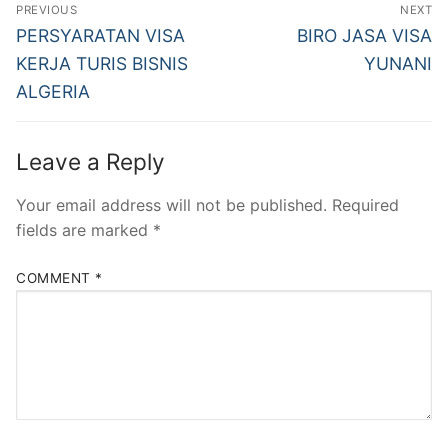
Post
PREVIOUS
NEXT
navigation
Previous
Next
PERSYARATAN VISA
BIRO JASA VISA
post:
post:
KERJA TURIS BISNIS
YUNANI
ALGERIA
Leave a Reply
Your email address will not be published.
Required
fields are marked
*
COMMENT
*