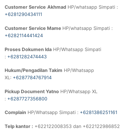
Customer Service
Akhmad
HP/whatsapp Simpati :
+6281290434111
Customer Service Mame
HP/whatsapp Simpati :
+6282114441424
Proses Dokumen Ida
HP/Whatsapp Simpati
:
+6281282474443
Hukum/Pengadilan Takim
HP/Whatsapp
XL:
+6287784767914
Pickup Document Yatno
HP/Whatsapp XL
:
+6287727356800
Complain
HP/Whatsapp Simpati :
+6281386251161
Telp kantor :
+622122008353 dan +622122986852