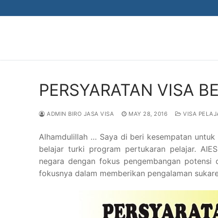
Skip
to
content
PERSYARATAN VISA B
ADMIN BIRO JASA VISA
MAY 28, 2016
VISA PELAJ
Alhamdulillah … Saya di beri kesempatan untu
belajar turki program pertukaran pelajar. A
negara dengan fokus pengembangan potensi d
fokusnya dalam memberikan pengalaman sukarel