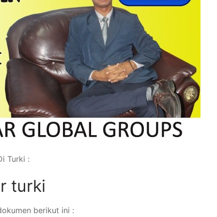
i Turki :
r turki
okumen berikut ini :