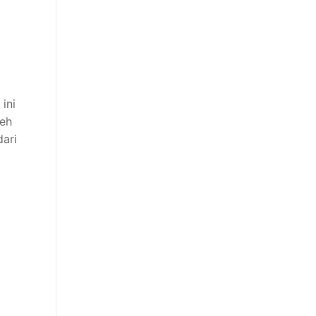
ini
leh
dari