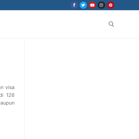
Search for:
n visa
di 126
maupun