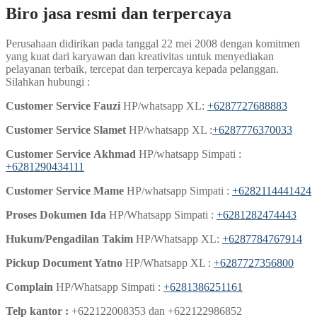
Biro jasa resmi dan terpercaya
Perusahaan didirikan pada tanggal 22 mei 2008 dengan komitmen
yang kuat dari karyawan dan kreativitas untuk menyediakan
pelayanan terbaik, tercepat dan terpercaya kepada pelanggan.
Silahkan hubungi :
Customer Service Fauzi
HP/whatsapp XL:
+6287727688883
Customer Service Slamet
HP/whatsapp XL :
+6287776370033
Customer Service
Akhmad
HP/whatsapp Simpati :
+6281290434111
Customer Service Mame
HP/whatsapp Simpati :
+6282114441424
Proses Dokumen Ida
HP/Whatsapp Simpati :
+6281282474443
Hukum/Pengadilan Takim
HP/Whatsapp XL:
+6287784767914
Pickup Document Yatno
HP/Whatsapp XL :
+6287727356800
Complain
HP/Whatsapp Simpati :
+6281386251161
Telp kantor :
+622122008353 dan +622122986852