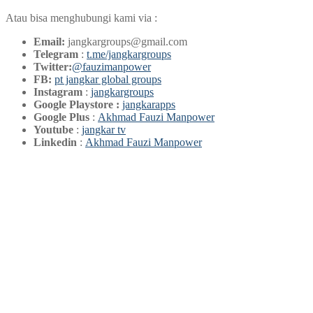
Atau bisa menghubungi kami via :
Email:
jangkargroups@gmail.com
Telegram
:
t.me/jangkargroups
Twitter:
@fauzimanpower
FB:
pt jangkar global groups
Instagram
:
jangkargroups
Google Playstore :
jangkarapps
Google Plus
:
Akhmad Fauzi Manpower
Youtube
:
jangkar tv
Linkedin
:
Akhmad Fauzi Manpower