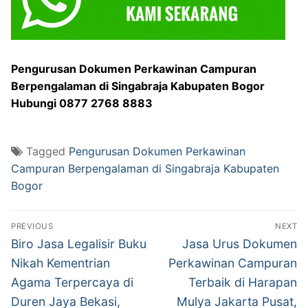
Pengurusan Dokumen Perkawinan Campuran
Berpengalaman di Singabraja Kabupaten Bogor
Hubungi 0877 2768 8883
Tagged
Pengurusan Dokumen Perkawinan
Campuran Berpengalaman di Singabraja Kabupaten
Bogor
Post
PREVIOUS
NEXT
navigation
Previous
Next
Biro Jasa Legalisir Buku
Jasa Urus Dokumen
post:
post:
Nikah Kementrian
Perkawinan Campuran
Agama Terpercaya di
Terbaik di Harapan
Duren Jaya Bekasi,
Mulya Jakarta Pusat,