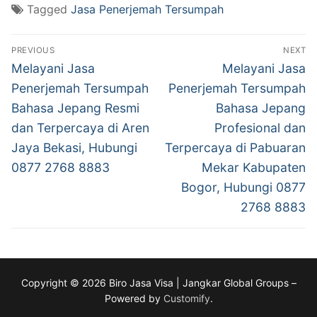
Tagged
Jasa Penerjemah Tersumpah
Post
PREVIOUS
NEXT
navigation
Previous
Next
Melayani Jasa
Melayani Jasa
post:
post:
Penerjemah Tersumpah
Penerjemah Tersumpah
Bahasa Jepang Resmi
Bahasa Jepang
dan Terpercaya di Aren
Profesional dan
Jaya Bekasi, Hubungi
Terpercaya di Pabuaran
0877 2768 8883
Mekar Kabupaten
Bogor, Hubungi 0877
2768 8883
Copyright © 2026 Biro Jasa Visa | Jangkar Global Groups –
Powered by
Customify
.