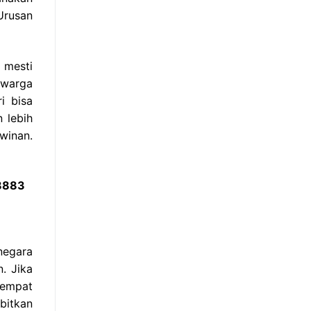
Urusan
 mesti
 warga
i bisa
 lebih
winan.
 8883
negara
. Jika
tempat
bitkan