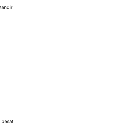
endiri
 pesat