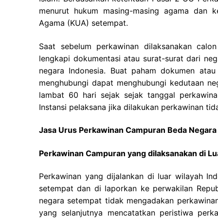
menurut hukum masing-masing agama dan kep
Agama (KUA) setempat.
Saat sebelum perkawinan dilaksanakan calon
lengkapi dokumentasi atau surat-surat dari ne
negara Indonesia. Buat paham dokumen atau s
menghubungi dapat menghubungi kedutaan negar
lambat 60 hari sejak sejak tanggal perkawina
Instansi pelaksana jika dilakukan perkawinan tid
Jasa Urus Perkawinan Campuran Beda Negara 
Perkawinan Campuran yang dilaksanakan di Lu
Perkawinan yang dijalankan di luar wilayah In
setempat dan di laporkan ke perwakilan Republ
negara setempat tidak mengadakan perkawinan
yang selanjutnya mencatatkan peristiwa perk