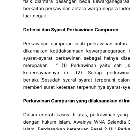
fisik diantara pasangan beda kewarganegaraa
berkaitan perkawinan antara warga negara Indon
luar negari.
Definisi dan Syarat Perkawinan Campuran
Perkawinan campuran ialah perkawinan antara
dikarnakan ketidaksamaan kewarganegaraan. 
syarat-syarat perkawinan sebagai halnya di
merupakan : ” (1) Perkawinan yaitu sah j
kepercayaannya itu. (2). Setiap perkawi
berlaku”.Sesudah syarat-syarat terpenuhi cal
memberi surat keteraan terpenuhinya syarat-sya
Perkawinan Campuran yang dilaksanakan di In
Dalam contoh kasus di atas, perkawinan yang 
dengan hukum Islam. Awalnya WNA Selandia B
Islam. Berdasarkan ketentuan Pasal 2 UU Perk