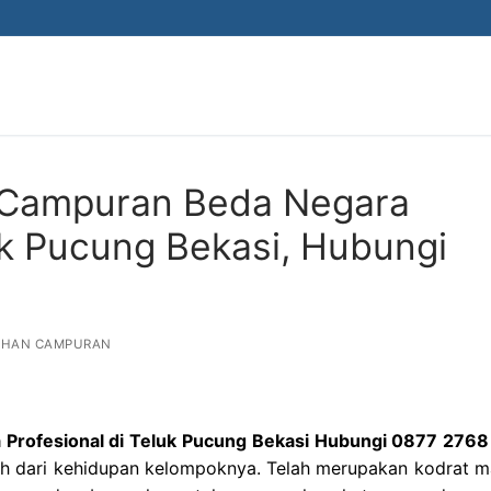
 Campuran Beda Negara
k Pucung Bekasi, Hubungi
AHAN CAMPURAN
Profesional di Teluk Pucung Bekasi Hubungi 0877 276
isah dari kehidupan kelompoknya. Telah merupakan kodrat m