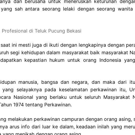
anya dan berusaha untuk meneruskan keturunan denga
 yang sah antara seorang lelaki dengan seorang wanita
at ini mesti juga di ikuti dengan lengkapinya dengan per
uruh segi kehidupan dalam masyarakat baik masyarakat Na
ndapatkan kepastian hukum untuk orang Indonesia yan
idupan manusia, bangsa dan negara, dan maka dari itu
 yang selayaknya pada keselamatan perkawinan itu, U
cara Nasional yang berlaku untuk seluruh Masyarakat 
ahun 1974 tentang Perkawinan.
ang melakukan perkawinan campuran dengan orang asing, s
ya arus info dari luar ke dalam, keadaan inilah yang mer
a yang menikah dengan orang asing.