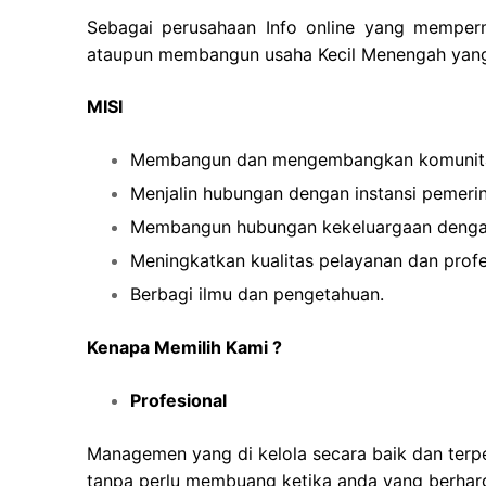
Sebagai perusahaan Info online yang memperm
ataupun membangun usaha Kecil Menengah yang b
MISI
Membangun dan mengembangkan komunita
Menjalin hubungan dengan instansi pemeri
Membangun hubungan kekeluargaan dengan
Meningkatkan kualitas pelayanan dan profe
Berbagi ilmu dan pengetahuan.
Kenapa Memilih Kami ?
Profesional
Managemen yang di kelola secara baik dan ter
tanpa perlu membuang ketika anda yang berhar