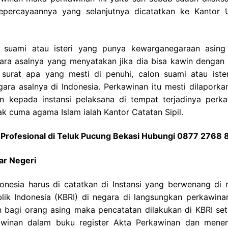
ercayaannya yang selanjutnya dicatatkan ke Kantor 
 suami atau isteri yang punya kewarganegaraan asing
gara asalnya yang menyatakan jika dia bisa kawin dengan
urat apa yang mesti di penuhi, calon suami atau ister
a asalnya di Indonesia. Perkawinan itu mesti dilaporkan
n kepada instansi pelaksana di tempat terjadinya perka
ak cuma agama Islam ialah Kantor Catatan Sipil.
Profesional di Teluk Pucung Bekasi Hubungi 0877 2768
ar Negeri
donesia harus di catatkan di Instansi yang berwenang di 
ik Indonesia (KBRI) di negara di langsungkan perkawinan
 bagi orang asing maka pencatatan dilakukan di KBRI se
awinan dalam buku register Akta Perkawinan dan mener