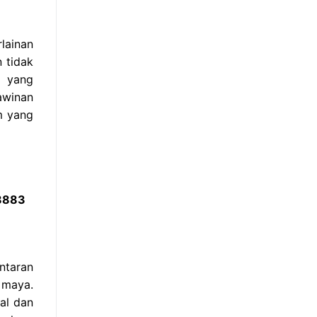
lainan
 tidak
n yang
awinan
m yang
 8883
ntaran
 maya.
al dan