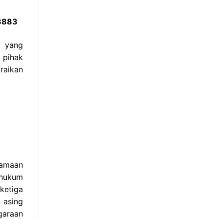
 8883
m yang
 pihak
raikan
samaan
 hukum
ketiga
 asing
garaan