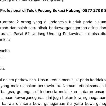
Profesional di Teluk Pucung Bekasi Hubungi 0877 2768
n antara 2 orang yang di Indonesia tunduk pada huku
araan dan salah satu pihak berkewarganegaraan asing dan
 uraian Pasal 57 Undang-Undang Perkawinan ini bisa diu
rikut:
anita.
an.
ia.
 dalam perkawinan. Unsur kedua menunjuk pada ketidak
a yang melaksanakan perkawin itu. Namun ketidaksamaan
bangsa, golongan di Indonesia melainkan lantaran unsur 
ksamaan kewarganegaraan ini juga bukan kewarganegaraan
 bahwa diantara kewarganegaraan itu yaitu kewargane