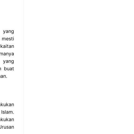
m yang
 mesti
kaitan
amanya
n yang
n buat
an.
akukan
Islam.
akukan
Urusan