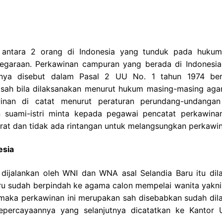
 antara 2 orang di Indonesia yang tunduk pada huku
egaraan. Perkawinan campuran yang berada di Indonesia
alnya disebut dalam Pasal 2 UU No. 1 tahun 1974 ber
u sah bila dilaksanakan menurut hukum masing-masing ag
winan di catat menurut peraturan perundang-undanga
on suami-istri minta kepada pegawai pencatat perkawina
rat dan tidak ada rintangan untuk melangsungkan perkawin
esia
dijalankan oleh WNI dan WNA asal Selandia Baru itu dil
u sudah berpindah ke agama calon mempelai wanita yakni 
maka perkawinan ini merupakan sah disebabkan sudah dil
ercayaannya yang selanjutnya dicatatkan ke Kantor 