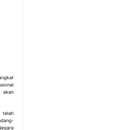
angkat
sional
g akan
 telah
ndang-
Negara