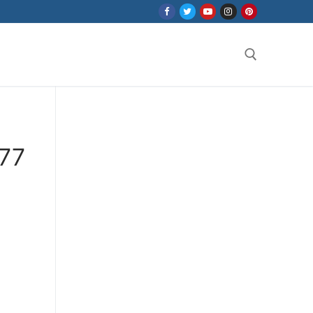
Search for:
877