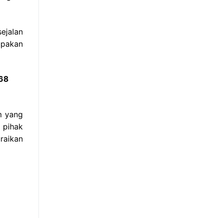
ejalan
upakan
768
m yang
 pihak
raikan