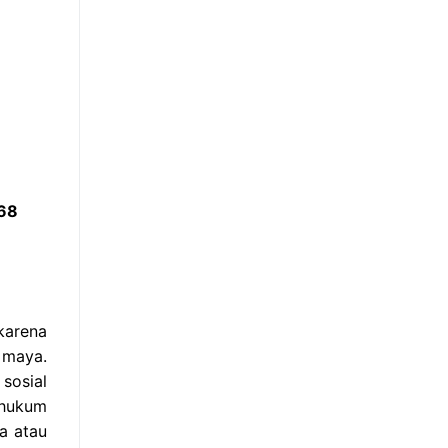
768
karena
 maya.
sosial
 hukum
a atau