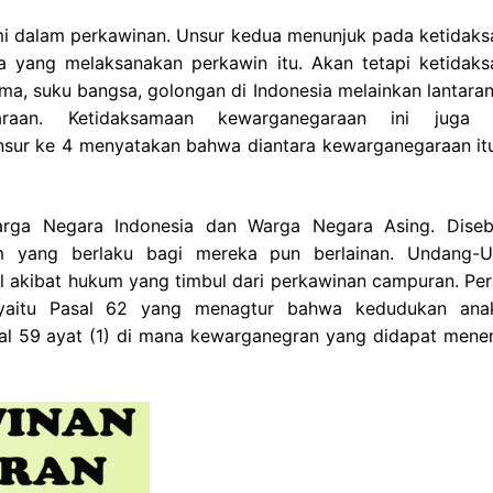
 dalam perkawinan. Unsur kedua menunjuk pada ketidak
a yang melaksanakan perkawin itu. Akan tetapi ketidak
a, suku bangsa, golongan di Indonesia melainkan lantaran
araan. Ketidaksamaan kewarganegaraan ini juga 
sur ke 4 menyatakan bahwa diantara kewarganegaraan itu
arga Negara Indonesia dan Warga Negara Asing. Dise
um yang berlaku bagi mereka pun berlainan. Undang-
l akibat hukum yang timbul dari perkawinan campuran. Per
yaitu Pasal 62 yang menagtur bahwa kedudukan ana
al 59 ayat (1) di mana kewarganegran yang didapat mene