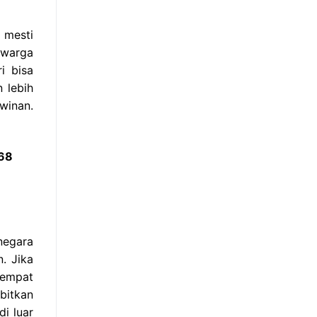
 mesti
 warga
i bisa
 lebih
winan.
768
negara
. Jika
tempat
bitkan
i luar