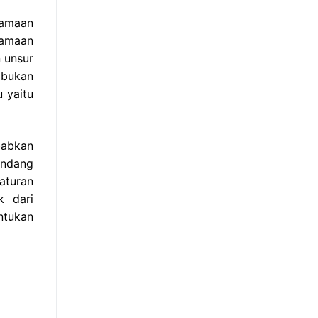
samaan
samaan
 unsur
bukan
 yaitu
babkan
Undang
aturan
k dari
ntukan