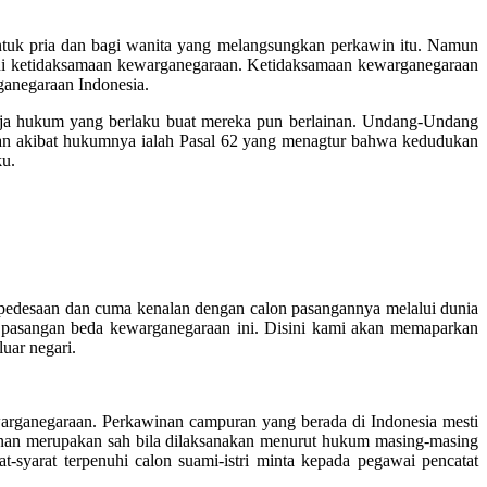
uk pria dan bagi wanita yang melangsungkan perkawin itu. Namun
kni ketidaksamaan kewarganegaraan. Ketidaksamaan kewarganegaraan
ganegaraan Indonesia.
aja hukum yang berlaku buat mereka pun berlainan. Undang-Undang
aan akibat hukumnya ialah Pasal 62 yang menagtur bahwa kedudukan
ku.
di pedesaan dan cuma kenalan dengan calon pasangannya melalui dunia
a pasangan beda kewarganegaraan ini. Disini kami akan memaparkan
uar negari.
arganegaraan. Perkawinan campuran yang berada di Indonesia mesti
winan merupakan sah bila dilaksanakan menurut hukum masing-masing
-syarat terpenuhi calon suami-istri minta kepada pegawai pencatat