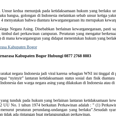
 Unsur kedua menunjuk pada ketidaksamaan hukum yang berlaku unt
uku bangsa, golongan di Indonesia melainkan sebab unsur ketiga ya
e 4 menyatakan bahwa diantara kewarganegaraan itu merupakan kewar
Warga Negara Asing. Disebabkan berlainan kewarganegaraan, pasti s
g timbul dari perkawinan campuran. Peraturan yang mengatur berken
(1) di mana kewarganegran yang didapat menentukan hukum yang berla
irnarasa Kabupaten Bogor Hubungi 0877 2768 8883
arakat negara Indonesia jadi viral karena sebagian WNI ini tinggal 
 “nyinyir” lantaran ketidaksamaan status sosial dan fisik diantar
donesia dan warga negara asing yang dilakukan di Indonesia atau di l
a yang tunduk pada hukum yang berlainan lantaran ketidaksamaan kew
al 2 UU No. 1 tahun 1974 berkaitan Perkawinan adalah : ” (1) Perka
 menurut peraturan perundang-undangan yang berlaku”.Sesudah syarat
dan tidak ada rintangan buat melangsungkan perkawinan.