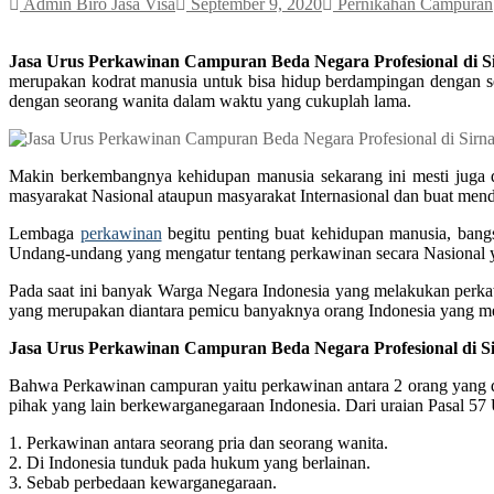
Admin Biro Jasa Visa
September 9, 2020
Pernikahan Campuran
Jasa Urus Perkawinan Campuran Beda Negara Profesional di S
merupakan kodrat manusia untuk bisa hidup berdampingan dengan se
dengan seorang wanita dalam waktu yang cukuplah lama.
Makin berkembangnya kehidupan manusia sekarang ini mesti juga d
masyarakat Nasional ataupun masyarakat Internasional dan buat me
Lembaga
perkawinan
begitu penting buat kehidupan manusia, bangs
Undang-undang yang mengatur tentang perkawinan secara Nasional 
Pada saat ini banyak Warga Negara Indonesia yang melakukan perkawi
yang merupakan diantara pemicu banyaknya orang Indonesia yang me
Jasa Urus Perkawinan Campuran Beda Negara Profesional di S
Bahwa Perkawinan campuran yaitu perkawinan antara 2 orang yang d
pihak yang lain berkewarganegaraan Indonesia. Dari uraian Pasal 57
1. Perkawinan antara seorang pria dan seorang wanita.
2. Di Indonesia tunduk pada hukum yang berlainan.
3. Sebab perbedaan kewarganegaraan.