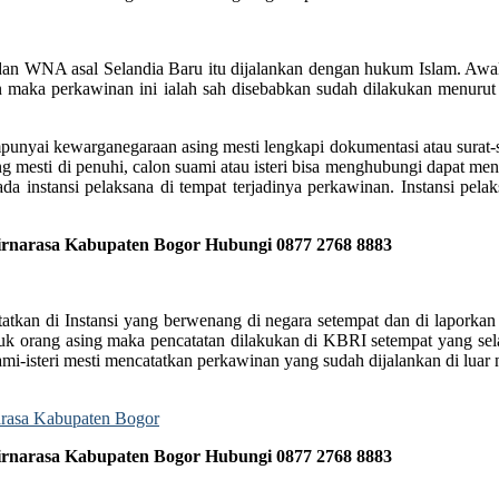
 dan WNA asal Selandia Baru itu dijalankan dengan hukum Islam. A
n maka perkawinan ini ialah sah disebabkan sudah dilakukan menur
punyai kewarganegaraan asing mesti lengkapi dokumentasi atau surat-s
mesti di penuhi, calon suami atau isteri bisa menghubungi dapat men
pada instansi pelaksana di tempat terjadinya perkawinan. Instansi pe
irnarasa Kabupaten Bogor Hubungi 0877 2768 8883
atatkan di Instansi yang berwenang di negara setempat dan di laporka
uk orang asing maka pencatatan dilakukan di KBRI setempat yang sela
-isteri mesti mencatatkan perkawinan yang sudah dijalankan di luar ne
irnarasa Kabupaten Bogor Hubungi 0877 2768 8883