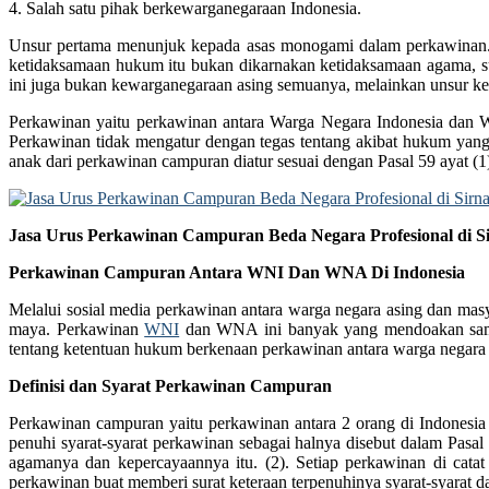
4. Salah satu pihak berkewarganegaraan Indonesia.
Unsur pertama menunjuk kepada asas monogami dalam perkawinan.
ketidaksamaan hukum itu bukan dikarnakan ketidaksamaan agama, s
ini juga bukan kewarganegaraan asing semuanya, melainkan unsur k
Perkawinan yaitu perkawinan antara Warga Negara Indonesia dan 
Perkawinan tidak mengatur dengan tegas tentang akibat hukum yan
anak dari perkawinan campuran diatur sesuai dengan Pasal 59 ayat 
Jasa Urus Perkawinan Campuran Beda Negara Profesional di S
Perkawinan Campuran Antara WNI Dan WNA Di Indonesia
Melalui sosial media perkawinan antara warga negara asing dan masy
maya. Perkawinan
WNI
dan WNA ini banyak yang mendoakan sampai
tentang ketentuan hukum berkenaan perkawinan antara warga negara In
Definisi dan Syarat Perkawinan Campuran
Perkawinan campuran yaitu perkawinan antara 2 orang di Indonesi
penuhi syarat-syarat perkawinan sebagai halnya disebut dalam Pas
agamanya dan kepercayaannya itu. (2). Setiap perkawinan di catat
perkawinan buat memberi surat keteraan terpenuhinya syarat-syarat 