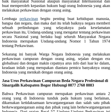
baik masyarakat Nasional ataupun masyarakat Internasional dan
buat memperoleh kepastian hukum bagi orang Indonesia yang akan
melakukan perkawinan dengan orang asing.
Lembaga
perkawinan
begitu penting buat kehidupan manusia,
bangsa dan negara, dan maka dari itu telah baiknya negara memberi
sebuah perlindungan yang selayaknya pada keselamatan
perkawinan itu, Undang-undang yang mengatur tentang perkawinan
secara Nasional yang berlaku bagi seluruh Masyarakat Negara
Indonesia merupakan Undang-undang Nomor 1 Tahun 1974
tentang Perkawinan.
Sekarang ini banyak Warga Negara Indonesia yang melakukan
perkawinan campuran dengan orang asing, sejalan dengan era
globalisasi dan dengan makin cepatnya arus info dari luar ke dalam,
keadaan inilah yang merupakan diantara pemicu banyaknya orang
Indonesia yang menikah dengan orang asing.
Jasa Urus Perkawinan Campuran Beda Negara Profesional di
Sinargalih Kabupaten Bogor Hubungi 0877 2768 8883
Bahwa Perkawinan campuran merupakan perkawinan antara 2
orang yang di Indonesia tunduk pada hukum yang berlainan,
dikarnakan ketidaksamaan kewarganegaraan dan salah satu pihak
berkewarganegaraan asing dan pihak yang lain berkewarganegaraan
Indonesia. Dari uraian Pasal 57 Undang-Undang Perkawinan ini