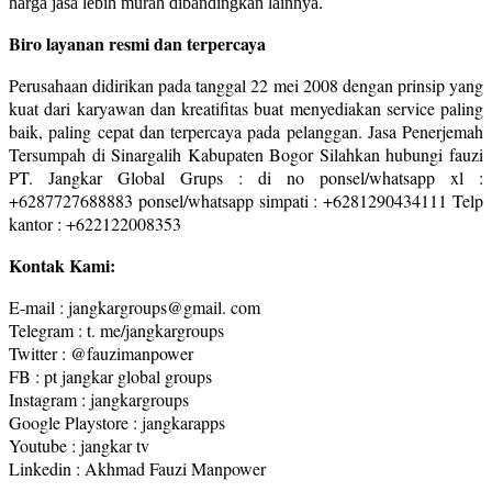
harga jasa lebih murah dibandingkan lainnya.
Biro layanan resmi dan terpercaya
Perusahaan didirikan pada tanggal 22 mei 2008 dengan prinsip yang
kuat dari karyawan dan kreatifitas buat menyediakan service paling
baik, paling cepat dan terpercaya pada pelanggan. Jasa Penerjemah
Tersumpah di Sinargalih Kabupaten Bogor Silahkan hubungi fauzi
PT. Jangkar Global Grups : di no ponsel/whatsapp xl :
+6287727688883 ponsel/whatsapp simpati : +6281290434111 Telp
kantor : +622122008353
Kontak Kami:
E-mail : jangkargroups@gmail. com
Telegram : t. me/jangkargroups
Twitter : @fauzimanpower
FB : pt jangkar global groups
Instagram : jangkargroups
Google Playstore : jangkarapps
Youtube : jangkar tv
Linkedin : Akhmad Fauzi Manpower