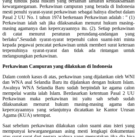
yang tunduk pada hukum yang berlainan lantaran ketidaksamaan
kewarganegaraan. Perkawinan campuran yang berada di Indonesia
mesti penuhi syarat-syarat perkawinan sebagai halnya disebut dalam
Pasal 2 UU No. 1 tahun 1974 berkenaan Perkawinan adalah : ” (1)
Perkawinan ialah sah jika dilaksanakan menurut hukum masing-
masing agamanya dan kepercayaannya itu. (2). Setiap perkawinan
di catat menurut peraturan perundang-undangan yang
berlaku”.Sesudah syarat-syarat terpenuhi calon suami-istri minta
kepada pegawai pencatat perkawinan untuk memberi surat keteraan
terpenuhinya syarat-syarat dan tidak ada rintangan untuk
melangsungkan perkawinan.
Perkawinan Campuran yang dilakukan di Indonesia
Dalam contoh kasus di atas, perkawinan yang dijalankan oleh WNI
dan WNA asal Selandia Baru itu dijalankan dengan hukum Islam.
Awalnya WNA Selandia Baru sudah berpindah ke agama calon
mempelai wanita ialah Islam. Berdasarkan ketentuan Pasal 2 UU
Perkawinan maka perkawinan ini yaitu sah sebab sudah
dilaksanakan menurut hukum masing-masing agama dan
kepercayaannya yang selanjutnya dicatatkan ke Kantor Urusan
Agama (KUA) setempat.
Saat sebelum perkawinan dilakukan calon suami atau isteri yang
mempunyai kewarganegaraan asing mesti lengkapi dokumentasi
atau surat-surat dari negara asalnya yang menyatakan jika dia bisa