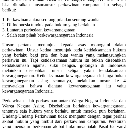
bisa diuraikan unsur-unsur perkawinan campuran itu sebagai
berikut:
1. Perkawinan antara seorang pria dan seorang wanita.
2. Di Indonesia tunduk pada hukum yang berlainan.
3. Lantaran perbedaan kewarganegaraan.
4. Salah satu pihak berkewarganegaraan Indonesia.
Unsur pertama menunjuk kepada asas monogami dalam
perkawinan. Unsur kedua menunjuk pada ketidaksamaan hukum
yang berlaku bagi pria dan buat wanita yang melangsungkan
perkawin itu. Tapi ketidaksamaan hukum itu bukan disebabkan
ketidaksamaan agama, suku bangsa, golongan di Indonesia
melainkan disebabkan unsur ketiga yakni ketidaksamaan
kewarganegaraan. Ketidaksamaan kewarganegaraan ini juga bukan
kewarganegaraan asing semuanya, melainkan unsur ke 4
menyatakan bahwa diantara kewarganegaraan itu yaitu
kewarganegaraan Indonesia.
Perkawinan ialah perkawinan antara Warga Negara Indonesia dan
Warga Negara Asing. Disebabkan berlainan kewarganegaraan,
tentunya saja hukum yang berlaku untuk mereka pun berlainan.
Undang-Undang Perkawinan tidak mengatur dengan tegas perihal
akibat hukum yang timbul dari perkawinan campuran. Peraturan
yang mengatur berkenaan akibat hukumnya ialah Pasal 62 yang