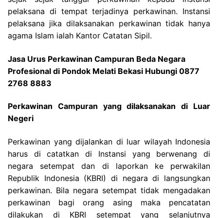
pelaksana di tempat terjadinya perkawinan. Instansi
pelaksana jika dilaksanakan perkawinan tidak hanya
agama Islam ialah Kantor Catatan Sipil.
Jasa Urus Perkawinan Campuran Beda Negara
Profesional di Pondok Melati Bekasi Hubungi 0877
2768 8883
Perkawinan Campuran yang dilaksanakan di Luar
Negeri
Perkawinan yang dijalankan di luar wilayah Indonesia
harus di catatkan di Instansi yang berwenang di
negara setempat dan di laporkan ke perwakilan
Republik Indonesia (KBRI) di negara di langsungkan
perkawinan. Bila negara setempat tidak mengadakan
perkawinan bagi orang asing maka pencatatan
dilakukan di KBRI setempat yang selanjutnya