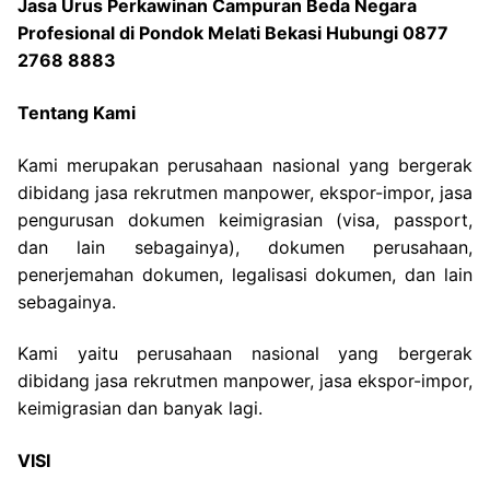
Jasa Urus Perkawinan Campuran Beda Negara
Profesional di Pondok Melati Bekasi Hubungi 0877
2768 8883
Tentang Kami
Kami merupakan perusahaan nasional yang bergerak
dibidang jasa rekrutmen manpower, ekspor-impor, jasa
pengurusan dokumen keimigrasian (visa, passport,
dan lain sebagainya), dokumen perusahaan,
penerjemahan dokumen, legalisasi dokumen, dan lain
sebagainya.
Kami yaitu perusahaan nasional yang bergerak
dibidang jasa rekrutmen manpower, jasa ekspor-impor,
keimigrasian dan banyak lagi.
VISI