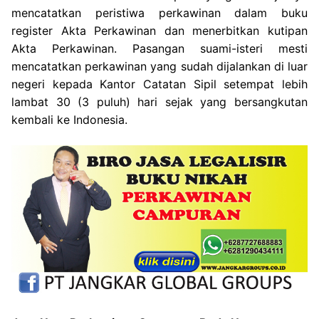
mencatatkan peristiwa perkawinan dalam buku
register Akta Perkawinan dan menerbitkan kutipan
Akta Perkawinan. Pasangan suami-isteri mesti
mencatatkan perkawinan yang sudah dijalankan di luar
negeri kepada Kantor Catatan Sipil setempat lebih
lambat 30 (3 puluh) hari sejak yang bersangkutan
kembali ke Indonesia.