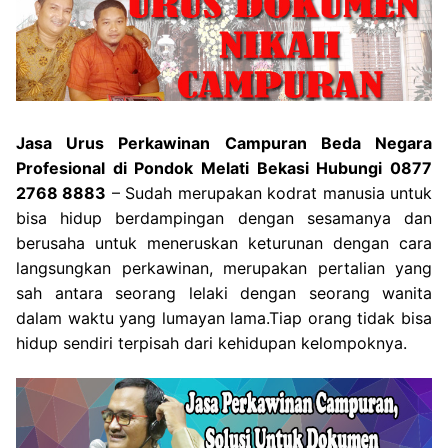
Jasa Urus Perkawinan Campuran Beda Negara
Profesional di Pondok Melati Bekasi Hubungi 0877
2768 8883
– Sudah merupakan kodrat manusia untuk
bisa hidup berdampingan dengan sesamanya dan
berusaha untuk meneruskan keturunan dengan cara
langsungkan perkawinan, merupakan pertalian yang
sah antara seorang lelaki dengan seorang wanita
dalam waktu yang lumayan lama.Tiap orang tidak bisa
hidup sendiri terpisah dari kehidupan kelompoknya.