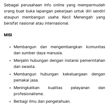
Sebagai perusahaan Info online yang mempermudah
orang buat buka lapangan pekerjaan untuk diri sendiri
ataupun membangun usaha Kecil Menengah yang
bersifat nasional atau internasional.
MISI
Membangun dan mengembangkan komunitas
dan sumber daya manusia.
Menjalin hubungan dengan instansi pemerintahan
dan swasta.
Membangun hubungan kekeluargaan dengan
pemakai jasa.
Meningkatkan kualitas pelayanan dan
profesionalisme.
Berbagi ilmu dan pengetahuan.