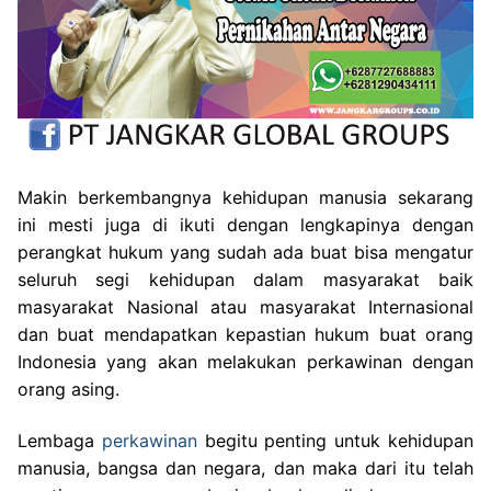
Makin berkembangnya kehidupan manusia sekarang
ini mesti juga di ikuti dengan lengkapinya dengan
perangkat hukum yang sudah ada buat bisa mengatur
seluruh segi kehidupan dalam masyarakat baik
masyarakat Nasional atau masyarakat Internasional
dan buat mendapatkan kepastian hukum buat orang
Indonesia yang akan melakukan perkawinan dengan
orang asing.
Lembaga
perkawinan
begitu penting untuk kehidupan
manusia, bangsa dan negara, dan maka dari itu telah