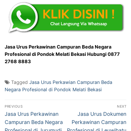
Jasa Urus Perkawinan Campuran Beda Negara
Profesional di Pondok Melati Bekasi Hubungi 0877
2768 8883
Tagged
Jasa Urus Perkawian Campuran Beda
Negara Profesional di Pondok Melati Bekasi
Post
PREVIOUS
NEXT
navigation
Previous
Next
Jasa Urus Perkawinan
Jasa Urus Dokumen
post:
post:
Campuran Beda Negara
Perkawinan Campuran
Profesional di Jurumudi
Profesional di Leuwibatu