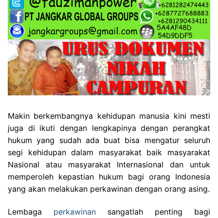
Makin berkembangnya kehidupan manusia kini mesti
juga di ikuti dengan lengkapinya dengan perangkat
hukum yang sudah ada buat bisa mengatur seluruh
segi kehidupan dalam masyarakat baik masyarakat
Nasional atau masyarakat Internasional dan untuk
memperoleh kepastian hukum bagi orang Indonesia
yang akan melakukan perkawinan dengan orang asing.
Lembaga
perkawinan
sangatlah penting bagi