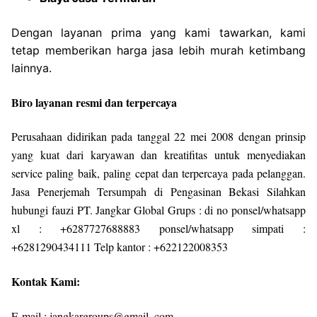
Dengan layanan prima yang kami tawarkan, kami
tetap memberikan harga jasa lebih murah ketimbang
lainnya.
Biro layanan resmi dan terpercaya
Perusahaan didirikan pada tanggal 22 mei 2008 dengan prinsip
yang kuat dari karyawan dan kreatifitas untuk menyediakan
service paling baik, paling cepat dan terpercaya pada pelanggan.
Jasa Penerjemah Tersumpah di Pengasinan Bekasi Silahkan
hubungi fauzi PT. Jangkar Global Grups : di no ponsel/whatsapp
xl : +6287727688883 ponsel/whatsapp simpati :
+6281290434111 Telp kantor : +622122008353
Kontak Kami:
E-mail : jangkargroups@gmail. com