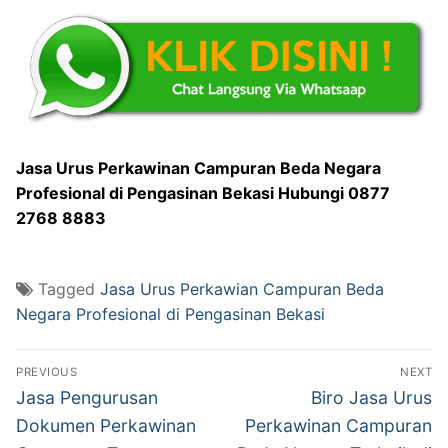
Jasa Urus Perkawinan Campuran Beda Negara
Profesional di Pengasinan Bekasi Hubungi 0877
2768 8883
Tagged
Jasa Urus Perkawian Campuran Beda
Negara Profesional di Pengasinan Bekasi
Post
PREVIOUS
NEXT
navigation
Previous
Next
Jasa Pengurusan
Biro Jasa Urus
post:
post:
Dokumen Perkawinan
Perkawinan Campuran