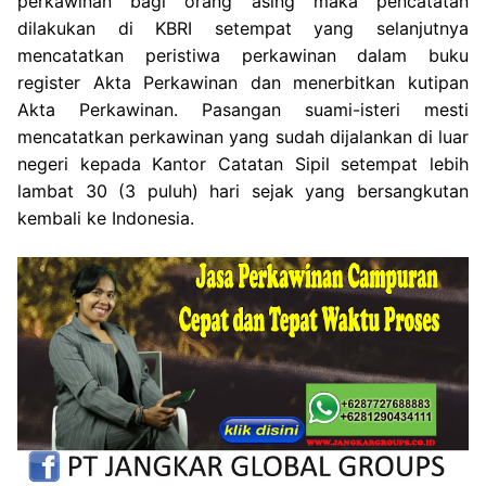
perkawinan bagi orang asing maka pencatatan
dilakukan di KBRI setempat yang selanjutnya
mencatatkan peristiwa perkawinan dalam buku
register Akta Perkawinan dan menerbitkan kutipan
Akta Perkawinan. Pasangan suami-isteri mesti
mencatatkan perkawinan yang sudah dijalankan di luar
negeri kepada Kantor Catatan Sipil setempat lebih
lambat 30 (3 puluh) hari sejak yang bersangkutan
kembali ke Indonesia.