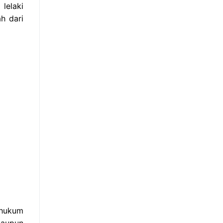
lelaki
h dari
 hukum
taupun