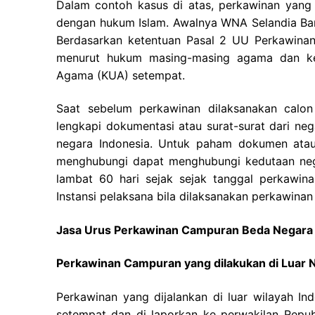
Dalam contoh kasus di atas, perkawinan yang 
dengan hukum Islam. Awalnya WNA Selandia Bar
Berdasarkan ketentuan Pasal 2 UU Perkawinan
menurut hukum masing-masing agama dan kep
Agama (KUA) setempat.
Saat sebelum perkawinan dilaksanakan calon
lengkapi dokumentasi atau surat-surat dari ne
negara Indonesia. Untuk paham dokumen atau 
menghubungi dapat menghubungi kedutaan negar
lambat 60 hari sejak sejak tanggal perkawina
Instansi pelaksana bila dilaksanakan perkawina
Jasa Urus Perkawinan Campuran Beda Negara 
Perkawinan Campuran yang dilakukan di Luar 
Perkawinan yang dijalankan di luar wilayah In
setempat dan di laporkan ke perwakilan Republ