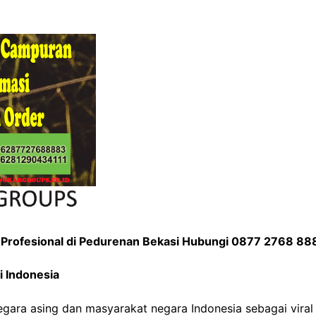
Profesional di Pedurenan Bekasi Hubungi 0877 2768 88
 Indonesia
egara asing dan masyarakat negara Indonesia sebagai viral