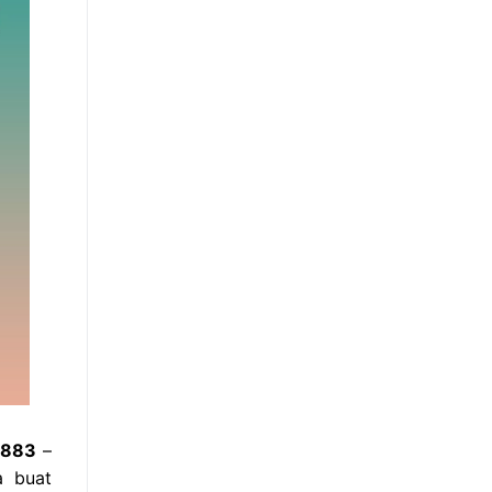
8883
–
a buat