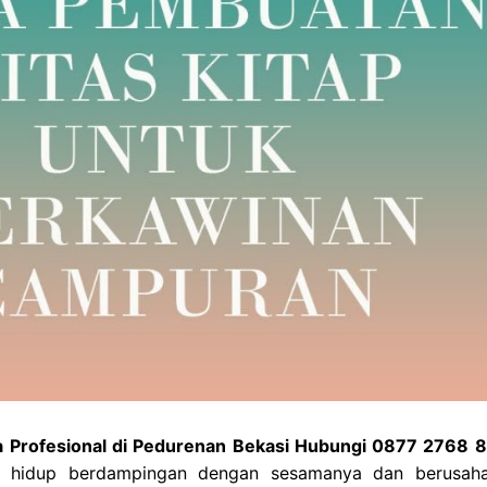
 Profesional di Pedurenan Bekasi Hubungi 0877 2768 
a hidup berdampingan dengan sesamanya dan berusah