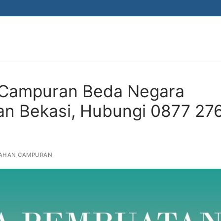
 Campuran Beda Negara
an Bekasi, Hubungi 0877 27
AHAN CAMPURAN