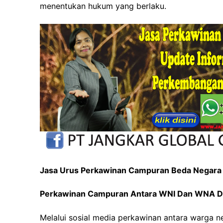
menentukan hukum yang berlaku.
Jasa Urus Perkawinan Campuran Beda Negara 
Perkawinan Campuran Antara WNI Dan WNA Di
Melalui sosial media perkawinan antara warga n