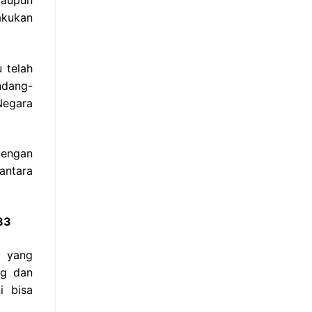
akukan
 telah
ndang-
Negara
dengan
antara
83
m yang
ng dan
i bisa