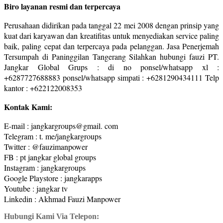
Biro layanan resmi dan terpercaya
Perusahaan didirikan pada tanggal 22 mei 2008 dengan prinsip yang
kuat dari karyawan dan kreatifitas untuk menyediakan service paling
baik, paling cepat dan terpercaya pada pelanggan. Jasa Penerjemah
Tersumpah di Paninggilan Tangerang Silahkan hubungi fauzi PT.
Jangkar Global Grups : di no ponsel/whatsapp xl :
+6287727688883 ponsel/whatsapp simpati : +6281290434111 Telp
kantor : +622122008353
Kontak Kami:
E-mail : jangkargroups@gmail. com
Telegram : t. me/jangkargroups
Twitter : @fauzimanpower
FB : pt jangkar global groups
Instagram : jangkargroups
Google Playstore : jangkarapps
Youtube : jangkar tv
Linkedin : Akhmad Fauzi Manpower
Hubungi Kami Via Telepon: