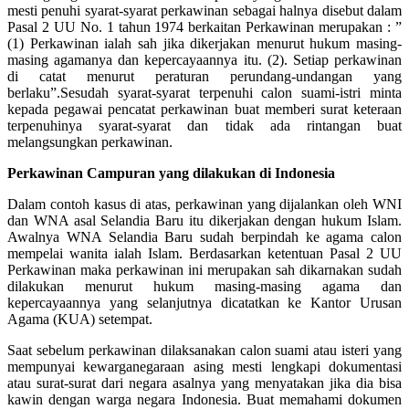
mesti penuhi syarat-syarat perkawinan sebagai halnya disebut dalam
Pasal 2 UU No. 1 tahun 1974 berkaitan Perkawinan merupakan : ”
(1) Perkawinan ialah sah jika dikerjakan menurut hukum masing-
masing agamanya dan kepercayaannya itu. (2). Setiap perkawinan
di catat menurut peraturan perundang-undangan yang
berlaku”.Sesudah syarat-syarat terpenuhi calon suami-istri minta
kepada pegawai pencatat perkawinan buat memberi surat keteraan
terpenuhinya syarat-syarat dan tidak ada rintangan buat
melangsungkan perkawinan.
Perkawinan Campuran yang dilakukan di Indonesia
Dalam contoh kasus di atas, perkawinan yang dijalankan oleh WNI
dan WNA asal Selandia Baru itu dikerjakan dengan hukum Islam.
Awalnya WNA Selandia Baru sudah berpindah ke agama calon
mempelai wanita ialah Islam. Berdasarkan ketentuan Pasal 2 UU
Perkawinan maka perkawinan ini merupakan sah dikarnakan sudah
dilakukan menurut hukum masing-masing agama dan
kepercayaannya yang selanjutnya dicatatkan ke Kantor Urusan
Agama (KUA) setempat.
Saat sebelum perkawinan dilaksanakan calon suami atau isteri yang
mempunyai kewarganegaraan asing mesti lengkapi dokumentasi
atau surat-surat dari negara asalnya yang menyatakan jika dia bisa
kawin dengan warga negara Indonesia. Buat memahami dokumen