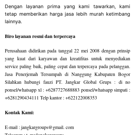
Dengan layanan prima yang kami tawarkan, kami
tetap memberikan harga jasa lebih murah ketimbang
lainnya.
Biro layanan resmi dan terpercaya
Perusahaan didirikan pada tanggal 22 mei 2008 dengan prinsip
yang kuat dari karyawan dan kreatifitas untuk menyediakan
service paling baik, paling cepat dan terpercaya pada pelanggan.
Jasa Penerjemah Tersumpah di Nanggung Kabupaten Bogor
Silahkan hubungi fauzi PT. Jangkar Global Grups : di no
ponsel/whatsapp xl : +6287727688883 ponsel/whatsapp simpati :
+6281290434111 Telp kantor : +622122008353
Kontak Kami:
E-mail : jangkargroups@gmail. com
Telegram : t. me/jangkargroups