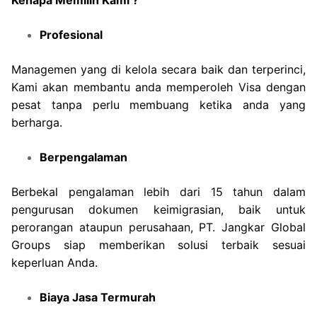
Kenapa Memilih Kami ?
Profesional
Managemen yang di kelola secara baik dan terperinci,
Kami akan membantu anda memperoleh Visa dengan
pesat tanpa perlu membuang ketika anda yang
berharga.
Berpengalaman
Berbekal pengalaman lebih dari 15 tahun dalam
pengurusan dokumen keimigrasian, baik untuk
perorangan ataupun perusahaan, PT. Jangkar Global
Groups siap memberikan solusi terbaik sesuai
keperluan Anda.
Biaya Jasa Termurah