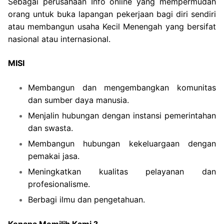
Sebagai perusahaan Info online yang mempermudah
orang untuk buka lapangan pekerjaan bagi diri sendiri
atau membangun usaha Kecil Menengah yang bersifat
nasional atau internasional.
MISI
Membangun dan mengembangkan komunitas
dan sumber daya manusia.
Menjalin hubungan dengan instansi pemerintahan
dan swasta.
Membangun hubungan kekeluargaan dengan
pemakai jasa.
Meningkatkan kualitas pelayanan dan
profesionalisme.
Berbagi ilmu dan pengetahuan.