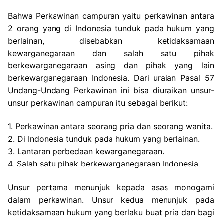
Bahwa Perkawinan campuran yaitu perkawinan antara
2 orang yang di Indonesia tunduk pada hukum yang
berlainan, disebabkan ketidaksamaan
kewarganegaraan dan salah satu pihak
berkewarganegaraan asing dan pihak yang lain
berkewarganegaraan Indonesia. Dari uraian Pasal 57
Undang-Undang Perkawinan ini bisa diuraikan unsur-
unsur perkawinan campuran itu sebagai berikut:
1. Perkawinan antara seorang pria dan seorang wanita.
2. Di Indonesia tunduk pada hukum yang berlainan.
3. Lantaran perbedaan kewarganegaraan.
4. Salah satu pihak berkewarganegaraan Indonesia.
Unsur pertama menunjuk kepada asas monogami
dalam perkawinan. Unsur kedua menunjuk pada
ketidaksamaan hukum yang berlaku buat pria dan bagi