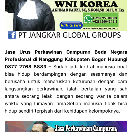
Jasa Urus Perkawinan Campuran Beda Negara
Profesional di Nanggung Kabupaten Bogor Hubungi
0877 2768 8883
– Sudah jadi kodrat manusia buat
bisa hidup berdampingan dengan sesamanya dan
berusaha untuk meneruskan keturunan dengan cara
langsungkan perkawinan, ialah pertalian yang sah
antara seorang lelaki dengan seorang wanita dalam
waktu yang lumayan lama.Setiap manusia tidak bisa
hidup sendiri terpisah dari kehidupan kelompoknya.