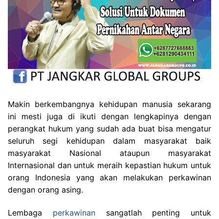
Makin berkembangnya kehidupan manusia sekarang
ini mesti juga di ikuti dengan lengkapinya dengan
perangkat hukum yang sudah ada buat bisa mengatur
seluruh segi kehidupan dalam masyarakat baik
masyarakat Nasional ataupun masyarakat
Internasional dan untuk meraih kepastian hukum untuk
orang Indonesia yang akan melakukan perkawinan
dengan orang asing.
Lembaga
perkawinan
sangatlah penting untuk