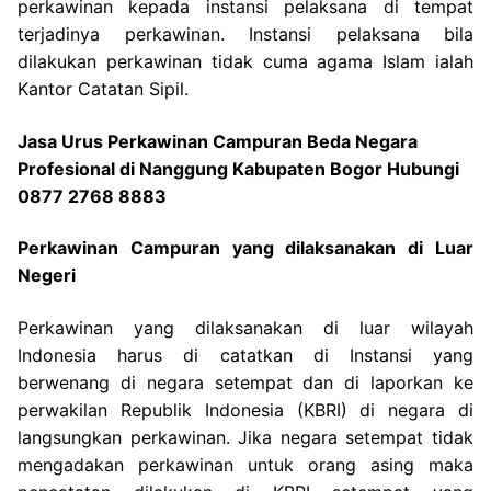
perkawinan kepada instansi pelaksana di tempat
terjadinya perkawinan. Instansi pelaksana bila
dilakukan perkawinan tidak cuma agama Islam ialah
Kantor Catatan Sipil.
Jasa Urus Perkawinan Campuran Beda Negara
Profesional di Nanggung Kabupaten Bogor Hubungi
0877 2768 8883
Perkawinan Campuran yang dilaksanakan di Luar
Negeri
Perkawinan yang dilaksanakan di luar wilayah
Indonesia harus di catatkan di Instansi yang
berwenang di negara setempat dan di laporkan ke
perwakilan Republik Indonesia (KBRI) di negara di
langsungkan perkawinan. Jika negara setempat tidak
mengadakan perkawinan untuk orang asing maka