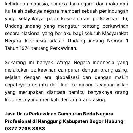
kehidupan manusia, bangsa dan negara, dan maka dari
itu telah baiknya negara memberi sebuah perlindungan
yang selayaknya pada keselamatan perkawinan itu,
Undang-undang yang mengatur tentang perkawinan
secara Nasional yang berlaku bagi seluruh Masyarakat
Negara Indonesia adalah Undang-undang Nomor 1
Tahun 1974 tentang Perkawinan.
Sekarang ini banyak Warga Negara Indonesia yang
melakukan perkawinan campuran dengan orang asing,
sejalan dengan era globalisasi dan dengan makin
cepatnya arus info dari luar ke dalam, keadaan inilah
yang merupakan diantara pemicu banyaknya orang
Indonesia yang menikah dengan orang asing.
Jasa Urus Perkawinan Campuran Beda Negara
Profesional di Nanggung Kabupaten Bogor Hubungi
0877 2768 8883