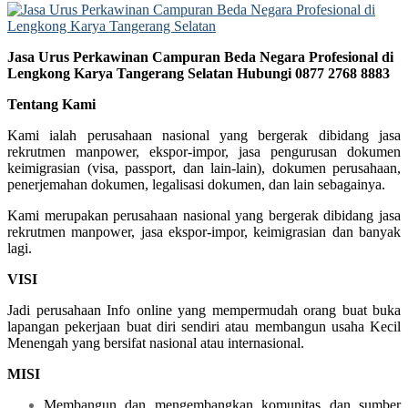
Jasa Urus Perkawinan Campuran Beda Negara Profesional di
Lengkong Karya Tangerang Selatan Hubungi 0877 2768 8883
Tentang Kami
Kami ialah perusahaan nasional yang bergerak dibidang jasa
rekrutmen manpower, ekspor-impor, jasa pengurusan dokumen
keimigrasian (visa, passport, dan lain-lain), dokumen perusahaan,
penerjemahan dokumen, legalisasi dokumen, dan lain sebagainya.
Kami merupakan perusahaan nasional yang bergerak dibidang jasa
rekrutmen manpower, jasa ekspor-impor, keimigrasian dan banyak
lagi.
VISI
Jadi perusahaan Info online yang mempermudah orang buat buka
lapangan pekerjaan buat diri sendiri atau membangun usaha Kecil
Menengah yang bersifat nasional atau internasional.
MISI
Membangun dan mengembangkan komunitas dan sumber