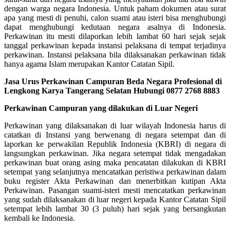
dengan warga negara Indonesia. Untuk paham dokumen atau surat
apa yang mesti di penuhi, calon suami atau isteri bisa menghubungi
dapat menghubungi kedutaan negara asalnya di Indonesia.
Perkawinan itu mesti dilaporkan lebih lambat 60 hari sejak sejak
tanggal perkawinan kepada instansi pelaksana di tempat terjadinya
perkawinan. Instansi pelaksana bila dilaksanakan perkawinan tidak
hanya agama Islam merupakan Kantor Catatan Sipil.
Jasa Urus Perkawinan Campuran Beda Negara Profesional di
Lengkong Karya Tangerang Selatan Hubungi 0877 2768 8883
Perkawinan Campuran yang dilakukan di Luar Negeri
Perkawinan yang dilaksanakan di luar wilayah Indonesia harus di
catatkan di Instansi yang berwenang di negara setempat dan di
laporkan ke perwakilan Republik Indonesia (KBRI) di negara di
langsungkan perkawinan. Jika negara setempat tidak mengadakan
perkawinan buat orang asing maka pencatatan dilakukan di KBRI
setempat yang selanjutnya mencatatkan peristiwa perkawinan dalam
buku register Akta Perkawinan dan menerbitkan kutipan Akta
Perkawinan. Pasangan suami-isteri mesti mencatatkan perkawinan
yang sudah dilaksanakan di luar negeri kepada Kantor Catatan Sipil
setempat lebih lambat 30 (3 puluh) hari sejak yang bersangkutan
kembali ke Indonesia.