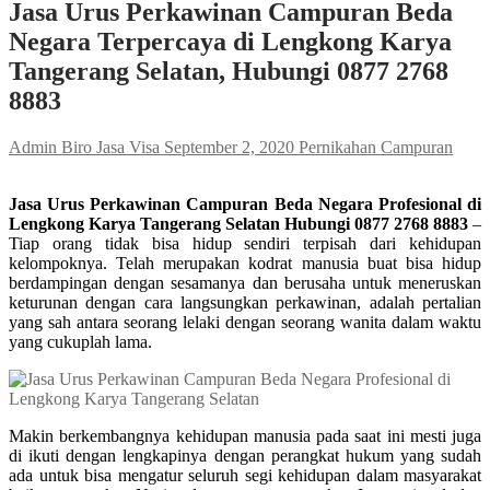
Jasa Urus Perkawinan Campuran Beda
Negara Terpercaya di Lengkong Karya
Tangerang Selatan, Hubungi 0877 2768
8883
Admin Biro Jasa Visa
September 2, 2020
Pernikahan Campuran
Jasa Urus Perkawinan Campuran Beda Negara Profesional di
Lengkong Karya Tangerang Selatan Hubungi 0877 2768 8883
–
Tiap orang tidak bisa hidup sendiri terpisah dari kehidupan
kelompoknya. Telah merupakan kodrat manusia buat bisa hidup
berdampingan dengan sesamanya dan berusaha untuk meneruskan
keturunan dengan cara langsungkan perkawinan, adalah pertalian
yang sah antara seorang lelaki dengan seorang wanita dalam waktu
yang cukuplah lama.
Makin berkembangnya kehidupan manusia pada saat ini mesti juga
di ikuti dengan lengkapinya dengan perangkat hukum yang sudah
ada untuk bisa mengatur seluruh segi kehidupan dalam masyarakat