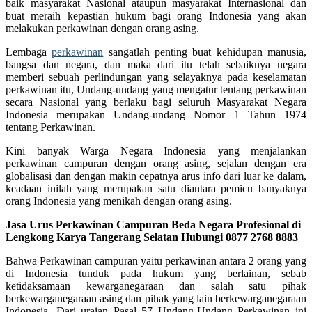
baik masyarakat Nasional ataupun masyarakat Internasional dan
buat meraih kepastian hukum bagi orang Indonesia yang akan
melakukan perkawinan dengan orang asing.
Lembaga
perkawinan
sangatlah penting buat kehidupan manusia,
bangsa dan negara, dan maka dari itu telah sebaiknya negara
memberi sebuah perlindungan yang selayaknya pada keselamatan
perkawinan itu, Undang-undang yang mengatur tentang perkawinan
secara Nasional yang berlaku bagi seluruh Masyarakat Negara
Indonesia merupakan Undang-undang Nomor 1 Tahun 1974
tentang Perkawinan.
Kini banyak Warga Negara Indonesia yang menjalankan
perkawinan campuran dengan orang asing, sejalan dengan era
globalisasi dan dengan makin cepatnya arus info dari luar ke dalam,
keadaan inilah yang merupakan satu diantara pemicu banyaknya
orang Indonesia yang menikah dengan orang asing.
Jasa Urus Perkawinan Campuran Beda Negara Profesional di
Lengkong Karya Tangerang Selatan Hubungi 0877 2768 8883
Bahwa Perkawinan campuran yaitu perkawinan antara 2 orang yang
di Indonesia tunduk pada hukum yang berlainan, sebab
ketidaksamaan kewarganegaraan dan salah satu pihak
berkewarganegaraan asing dan pihak yang lain berkewarganegaraan
Indonesia. Dari uraian Pasal 57 Undang-Undang Perkawinan ini