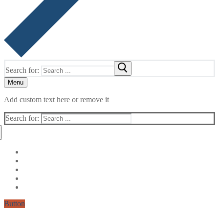
Search for:
Menu
Add custom text here or remove it
Search for:
Button