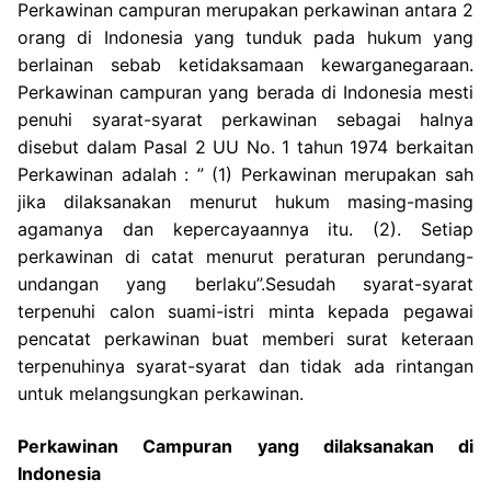
Perkawinan campuran merupakan perkawinan antara 2
orang di Indonesia yang tunduk pada hukum yang
berlainan sebab ketidaksamaan kewarganegaraan.
Perkawinan campuran yang berada di Indonesia mesti
penuhi syarat-syarat perkawinan sebagai halnya
disebut dalam Pasal 2 UU No. 1 tahun 1974 berkaitan
Perkawinan adalah : ” (1) Perkawinan merupakan sah
jika dilaksanakan menurut hukum masing-masing
agamanya dan kepercayaannya itu. (2). Setiap
perkawinan di catat menurut peraturan perundang-
undangan yang berlaku”.Sesudah syarat-syarat
terpenuhi calon suami-istri minta kepada pegawai
pencatat perkawinan buat memberi surat keteraan
terpenuhinya syarat-syarat dan tidak ada rintangan
untuk melangsungkan perkawinan.
Perkawinan Campuran yang dilaksanakan di
Indonesia