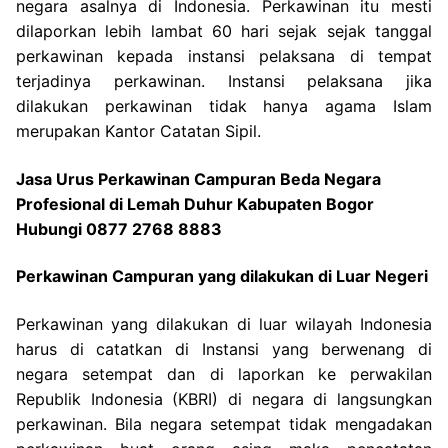
negara asalnya di Indonesia. Perkawinan itu mesti
dilaporkan lebih lambat 60 hari sejak sejak tanggal
perkawinan kepada instansi pelaksana di tempat
terjadinya perkawinan. Instansi pelaksana jika
dilakukan perkawinan tidak hanya agama Islam
merupakan Kantor Catatan Sipil.
Jasa Urus Perkawinan Campuran Beda Negara
Profesional di Lemah Duhur Kabupaten Bogor
Hubungi 0877 2768 8883
Perkawinan Campuran yang dilakukan di Luar Negeri
Perkawinan yang dilakukan di luar wilayah Indonesia
harus di catatkan di Instansi yang berwenang di
negara setempat dan di laporkan ke perwakilan
Republik Indonesia (KBRI) di negara di langsungkan
perkawinan. Bila negara setempat tidak mengadakan