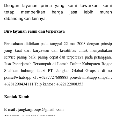
Dengan layanan prima yang kami tawarkan, kami
tetap memberikan harga jasa lebih murah
dibandingkan lainnya.
Biro layanan resmi dan terpercaya
Perusahaan didirikan pada tanggal 22 mei 2008 dengan prinsip
yang kuat dari karyawan dan kreatifitas untuk menyediakan
service paling baik, paling cepat dan terpercaya pada pelanggan.
Jasa Penerjemah Tersumpah di Lemah Duhur Kabupaten Bogor
Silahkan hubungi fauzi PT. Jangkar Global Grups : di no
ponsel/whatsapp xl : +6287727688883 ponsel/whatsapp simpati :
+6281290434111 Telp kantor : +622122008353
Kontak Kami:
E-mail : jangkargroups@gmail. com
Telegram : t. me/jangkargroups