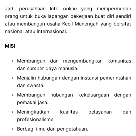
Jadi perusahaan Info online yang mempermudah
orang untuk buka lapangan pekerjaan buat diri sendiri
atau membangun usaha Kecil Menengah yang bersifat
nasional atau internasional.
MISI
Membangun dan mengembangkan komunitas
dan sumber daya manusia.
Menjalin hubungan dengan instansi pemerintahan
dan swasta.
Membangun hubungan kekeluargaan dengan
pemakai jasa.
Meningkatkan kualitas pelayanan dan
profesionalisme.
Berbagi ilmu dan pengetahuan.