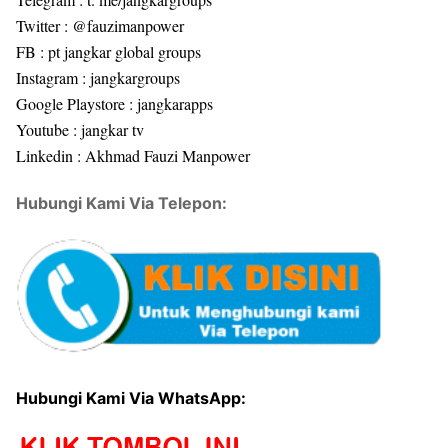
Twitter : @fauzimanpower
FB : pt jangkar global groups
Instagram : jangkargroups
Google Playstore : jangkarapps
Youtube : jangkar tv
Linkedin : Akhmad Fauzi Manpower
Hubungi Kami Via Telepon:
Hubungi Kami Via WhatsApp: