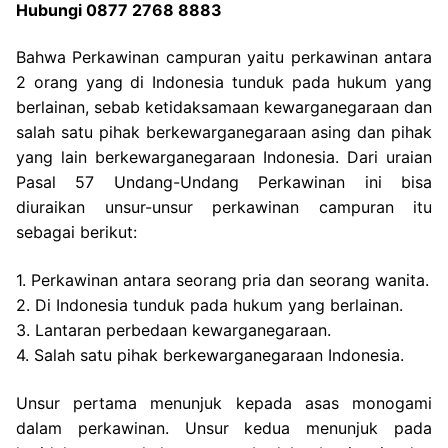
Hubungi 0877 2768 8883
Bahwa Perkawinan campuran yaitu perkawinan antara
2 orang yang di Indonesia tunduk pada hukum yang
berlainan, sebab ketidaksamaan kewarganegaraan dan
salah satu pihak berkewarganegaraan asing dan pihak
yang lain berkewarganegaraan Indonesia. Dari uraian
Pasal 57 Undang-Undang Perkawinan ini bisa
diuraikan unsur-unsur perkawinan campuran itu
sebagai berikut:
1. Perkawinan antara seorang pria dan seorang wanita.
2. Di Indonesia tunduk pada hukum yang berlainan.
3. Lantaran perbedaan kewarganegaraan.
4. Salah satu pihak berkewarganegaraan Indonesia.
Unsur pertama menunjuk kepada asas monogami
dalam perkawinan. Unsur kedua menunjuk pada