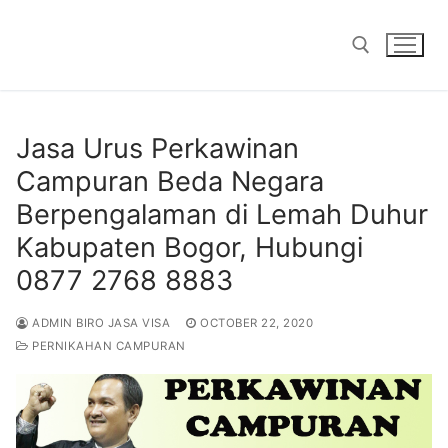
Skip
to
content
Search for:
Jasa Urus Perkawinan
Campuran Beda Negara
Berpengalaman di Lemah Duhur
Kabupaten Bogor, Hubungi
0877 2768 8883
ADMIN BIRO JASA VISA
OCTOBER 22, 2020
PERNIKAHAN CAMPURAN