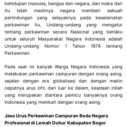
kehidupan manusia, bangsa dan negara, dan maka dari
itu telah mestinya negara memberi sebuah
perlindungan yang selayaknya pada keselamatan
perkawinan itu, Undang-undang yang mengatur
tentang perkawinan secara Nasional yang berlaku
untuk seluruh Masyarakat Negara Indonesia adalah
Undang-undang Nomor 1 Tahun 1974 tentang
Perkawinan.
Pada saat ini banyak Warga Negara Indonesia yang
melakukan perkawinan campuran dengan orang asing,
sejalan dengan era globalisasi dan dengan makin
cepatnya arus info dari luar ke dalam, keadaan inilah
yang merupakan diantara pemicu banyaknya orang
Indonesia yang menikah dengan orang asing.
Jasa Urus Perkawinan Campuran Beda Negara
Profesional di Lemah Duhur Kabupaten Bogor