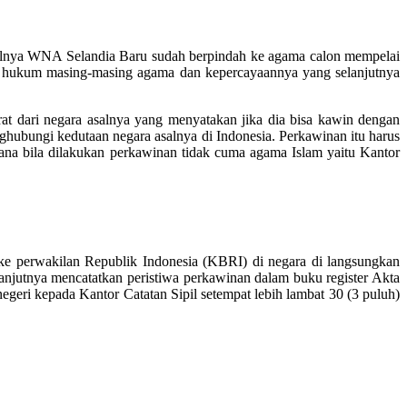
walnya WNA Selandia Baru sudah berpindah ke agama calon mempelai
ut hukum masing-masing agama dan kepercayaannya yang selanjutnya
rat dari negara asalnya yang menyatakan jika dia bisa kawin dengan
ghubungi kedutaan negara asalnya di Indonesia. Perkawinan itu harus
ksana bila dilakukan perkawinan tidak cuma agama Islam yaitu Kantor
n ke perwakilan Republik Indonesia (KBRI) di negara di langsungkan
njutnya mencatatkan peristiwa perkawinan dalam buku register Akta
geri kepada Kantor Catatan Sipil setempat lebih lambat 30 (3 puluh)