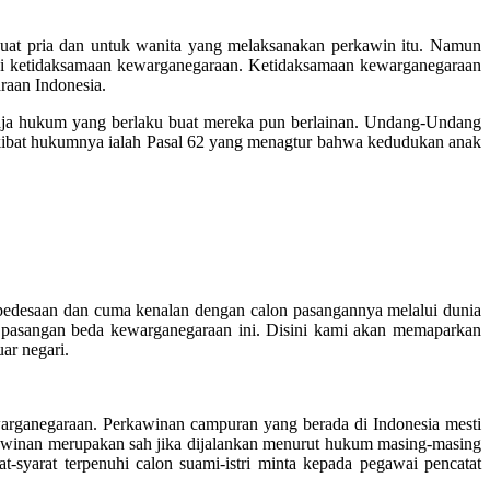
at pria dan untuk wanita yang melaksanakan perkawin itu. Namun
kni ketidaksamaan kewarganegaraan. Ketidaksamaan kewarganegaraan
raan Indonesia.
saja hukum yang berlaku buat mereka pun berlainan. Undang-Undang
akibat hukumnya ialah Pasal 62 yang menagtur bahwa kedudukan anak
i pedesaan dan cuma kenalan dengan calon pasangannya melalui dunia
a pasangan beda kewarganegaraan ini. Disini kami akan memaparkan
ar negari.
arganegaraan. Perkawinan campuran yang berada di Indonesia mesti
kawinan merupakan sah jika dijalankan menurut hukum masing-masing
-syarat terpenuhi calon suami-istri minta kepada pegawai pencatat