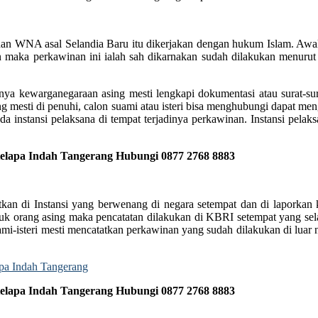
 dan WNA asal Selandia Baru itu dikerjakan dengan hukum Islam. A
n maka perkawinan ini ialah sah dikarnakan sudah dilakukan menur
nya kewarganegaraan asing mesti lengkapi dokumentasi atau surat-su
mesti di penuhi, calon suami atau isteri bisa menghubungi dapat men
ada instansi pelaksana di tempat terjadinya perkawinan. Instansi pela
elapa Indah Tangerang Hubungi 0877 2768 8883
atkan di Instansi yang berwenang di negara setempat dan di laporka
uk orang asing maka pencatatan dilakukan di KBRI setempat yang sela
-isteri mesti mencatatkan perkawinan yang sudah dilakukan di luar ne
elapa Indah Tangerang Hubungi 0877 2768 8883