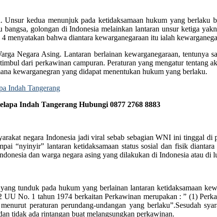
 Unsur kedua menunjuk pada ketidaksamaan hukum yang berlaku bu
u bangsa, golongan di Indonesia melainkan lantaran unsur ketiga ya
 4 menyatakan bahwa diantara kewarganegaraan itu ialah kewarganega
arga Negara Asing. Lantaran berlainan kewarganegaraan, tentunya 
 timbul dari perkawinan campuran. Peraturan yang mengatur tentang 
i mana kewarganegran yang didapat menentukan hukum yang berlaku.
elapa Indah Tangerang Hubungi 0877 2768 8883
yarakat negara Indonesia jadi viral sebab sebagian WNI ini tinggal d
 “nyinyir” lantaran ketidaksamaan status sosial dan fisik diantar
donesia dan warga negara asing yang dilakukan di Indonesia atau di lu
a yang tunduk pada hukum yang berlainan lantaran ketidaksamaan kew
al 2 UU No. 1 tahun 1974 berkaitan Perkawinan merupakan : ” (1) Per
 menurut peraturan perundang-undangan yang berlaku”.Sesudah syarat
 dan tidak ada rintangan buat melangsungkan perkawinan.