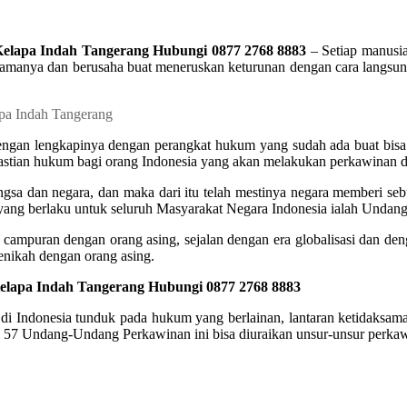
Kelapa Indah Tangerang Hubungi 0877 2768 8883
– Setiap manusia
amanya dan berusaha buat meneruskan keturunan dengan cara langsungk
engan lengkapinya dengan perangkat hukum yang sudah ada buat bisa
astian hukum bagi orang Indonesia yang akan melakukan perkawinan d
ngsa dan negara, dan maka dari itu telah mestinya negara memberi se
yang berlaku untuk seluruh Masyarakat Negara Indonesia ialah Unda
mpuran dengan orang asing, sejalan dengan era globalisasi dan denga
nikah dengan orang asing.
elapa Indah Tangerang Hubungi 0877 2768 8883
i Indonesia tunduk pada hukum yang berlainan, lantaran ketidaksam
l 57 Undang-Undang Perkawinan ini bisa diuraikan unsur-unsur perkaw