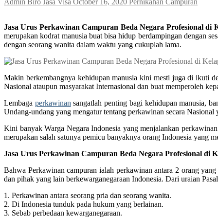
Admin Biro Jasa Visa
October 16, 2020
Pernikahan Campuran
Jasa Urus Perkawinan Campuran Beda Negara Profesional di 
merupakan kodrat manusia buat bisa hidup berdampingan dengan ses
dengan seorang wanita dalam waktu yang cukuplah lama.
Makin berkembangnya kehidupan manusia kini mesti juga di ikuti d
Nasional ataupun masyarakat Internasional dan buat memperoleh kep
Lembaga
perkawinan
sangatlah penting bagi kehidupan manusia, ba
Undang-undang yang mengatur tentang perkawinan secara Nasional 
Kini banyak Warga Negara Indonesia yang menjalankan perkawinan ca
merupakan salah satunya pemicu banyaknya orang Indonesia yang me
Jasa Urus Perkawinan Campuran Beda Negara Profesional di K
Bahwa Perkawinan campuran ialah perkawinan antara 2 orang yang d
dan pihak yang lain berkewarganegaraan Indonesia. Dari uraian Pasa
1. Perkawinan antara seorang pria dan seorang wanita.
2. Di Indonesia tunduk pada hukum yang berlainan.
3. Sebab perbedaan kewarganegaraan.