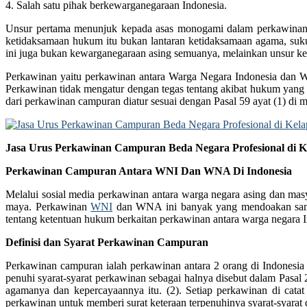
4. Salah satu pihak berkewarganegaraan Indonesia.
Unsur pertama menunjuk kepada asas monogami dalam perkawinan.
ketidaksamaan hukum itu bukan lantaran ketidaksamaan agama, suk
ini juga bukan kewarganegaraan asing semuanya, melainkan unsur ke
Perkawinan yaitu perkawinan antara Warga Negara Indonesia dan W
Perkawinan tidak mengatur dengan tegas tentang akibat hukum yang
dari perkawinan campuran diatur sesuai dengan Pasal 59 ayat (1) d
Jasa Urus Perkawinan Campuran Beda Negara Profesional di K
Perkawinan Campuran Antara WNI Dan WNA Di Indonesia
Melalui sosial media perkawinan antara warga negara asing dan mas
maya. Perkawinan
WNI
dan WNA ini banyak yang mendoakan sampai
tentang ketentuan hukum berkaitan perkawinan antara warga negara In
Definisi dan Syarat Perkawinan Campuran
Perkawinan campuran ialah perkawinan antara 2 orang di Indonesi
penuhi syarat-syarat perkawinan sebagai halnya disebut dalam Pas
agamanya dan kepercayaannya itu. (2). Setiap perkawinan di catat
perkawinan untuk memberi surat keteraan terpenuhinya syarat-syarat