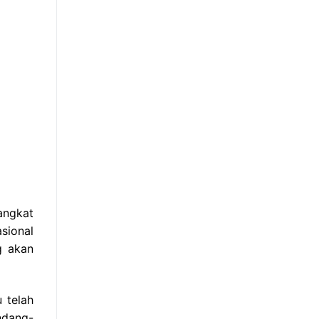
angkat
sional
g akan
 telah
ndang-