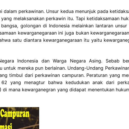
 dalam perkawinan. Unsur kedua menunjuk pada ketidak
 yang melaksanakan perkawin itu. Tapi ketidaksamaan huk
angsa, golongan di Indonesia melainkan lantaran unsur 
ksamaan kewarganegaraan ini juga bukan kewarganegaraan
ahwa satu diantara kewarganegaraan itu yaitu kewargane
Negara Indonesia dan Warga Negara Asing. Sebab ber
ku untuk mereka pun berlainan. Undang-Undang Perkawinan
ang timbul dari perkawinan campuran. Peraturan yang me
l 62 yang menagtur bahwa kedudukan anak dari perk
(1) di mana kewarganegran yang didapat menentukan huku