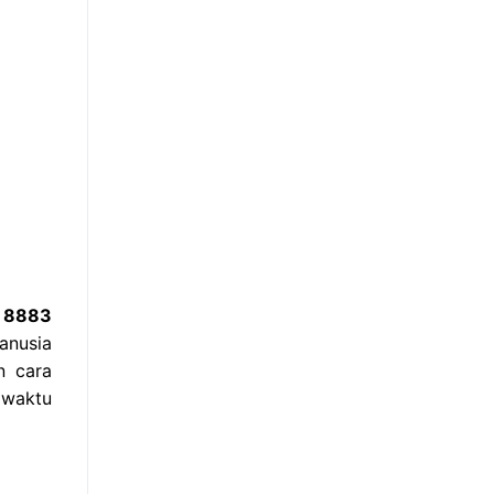
8 8883
anusia
n cara
 waktu