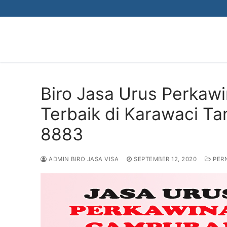
Skip
to
content
Biro Jasa Urus Perka
Terbaik di Karawaci T
8883
ADMIN BIRO JASA VISA
SEPTEMBER 12, 2020
PER