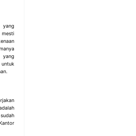
m yang
 mesti
kenaan
amanya
n yang
 untuk
an.
rjakan
adalah
 sudah
Kantor