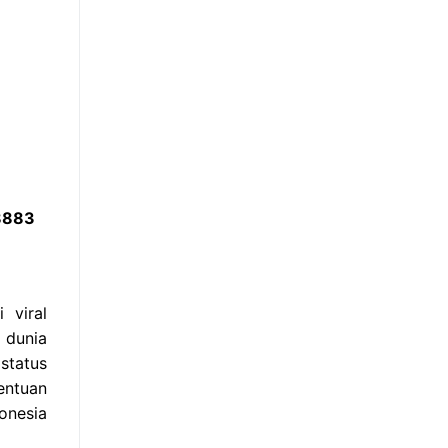
 8883
 viral
 dunia
status
entuan
onesia