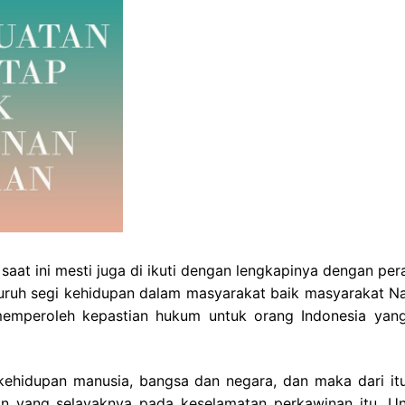
at ini mesti juga di ikuti dengan lengkapinya dengan per
uruh segi kehidupan dalam masyarakat baik masyarakat Na
memperoleh kepastian hukum untuk orang Indonesia yan
kehidupan manusia, bangsa dan negara, dan maka dari itu
n yang selayaknya pada keselamatan perkawinan itu, U