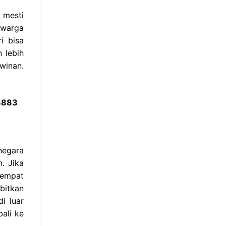
 mesti
 warga
i bisa
 lebih
winan.
 8883
negara
. Jika
tempat
bitkan
i luar
ali ke