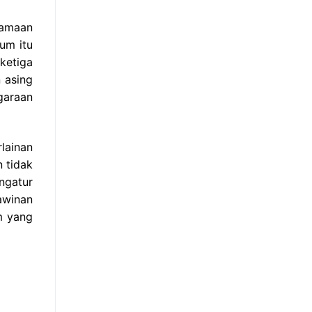
samaan
um itu
ketiga
 asing
garaan
lainan
 tidak
ngatur
awinan
m yang