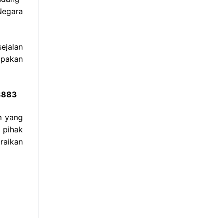
Negara
ejalan
upakan
 8883
m yang
 pihak
raikan