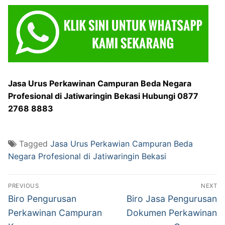
Jasa Urus Perkawinan Campuran Beda Negara
Profesional di Jatiwaringin Bekasi Hubungi 0877
2768 8883
Tagged
Jasa Urus Perkawian Campuran Beda
Negara Profesional di Jatiwaringin Bekasi
Post
PREVIOUS
NEXT
navigation
Previous
Next
Biro Pengurusan
Biro Jasa Pengurusan
post:
post:
Perkawinan Campuran
Dokumen Perkawinan