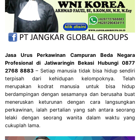
Jasa Urus Perkawinan Campuran Beda Negara
Profesional di Jatiwaringin Bekasi Hubungi 0877
2768 8883
– Setiap manusia tidak bisa hidup sendiri
terpisah dari kehidupan kelompoknya. Telah
merupakan kodrat manusia untuk bisa hidup
berdampingan dengan sesamanya dan berusaha buat
meneruskan keturunan dengan cara langsungkan
perkawinan, ialah pertalian yang sah antara seorang
lelaki dengan seorang wanita dalam waktu yang
cukuplah lama.