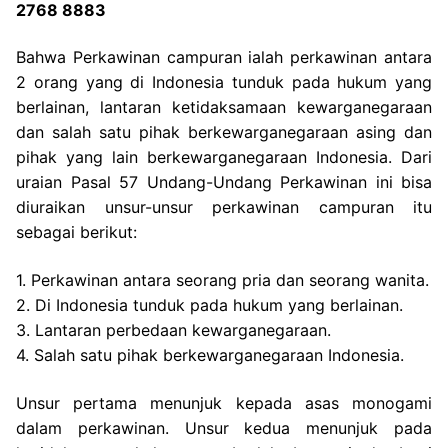
2768 8883
Bahwa Perkawinan campuran ialah perkawinan antara
2 orang yang di Indonesia tunduk pada hukum yang
berlainan, lantaran ketidaksamaan kewarganegaraan
dan salah satu pihak berkewarganegaraan asing dan
pihak yang lain berkewarganegaraan Indonesia. Dari
uraian Pasal 57 Undang-Undang Perkawinan ini bisa
diuraikan unsur-unsur perkawinan campuran itu
sebagai berikut:
1. Perkawinan antara seorang pria dan seorang wanita.
2. Di Indonesia tunduk pada hukum yang berlainan.
3. Lantaran perbedaan kewarganegaraan.
4. Salah satu pihak berkewarganegaraan Indonesia.
Unsur pertama menunjuk kepada asas monogami
dalam perkawinan. Unsur kedua menunjuk pada