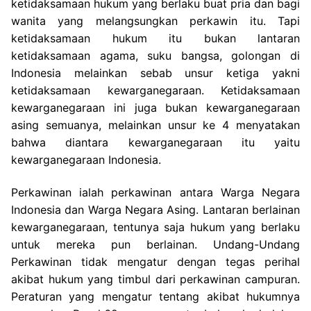
ketidaksamaan hukum yang berlaku buat pria dan bagi
wanita yang melangsungkan perkawin itu. Tapi
ketidaksamaan hukum itu bukan lantaran
ketidaksamaan agama, suku bangsa, golongan di
Indonesia melainkan sebab unsur ketiga yakni
ketidaksamaan kewarganegaraan. Ketidaksamaan
kewarganegaraan ini juga bukan kewarganegaraan
asing semuanya, melainkan unsur ke 4 menyatakan
bahwa diantara kewarganegaraan itu yaitu
kewarganegaraan Indonesia.
Perkawinan ialah perkawinan antara Warga Negara
Indonesia dan Warga Negara Asing. Lantaran berlainan
kewarganegaraan, tentunya saja hukum yang berlaku
untuk mereka pun berlainan. Undang-Undang
Perkawinan tidak mengatur dengan tegas perihal
akibat hukum yang timbul dari perkawinan campuran.
Peraturan yang mengatur tentang akibat hukumnya