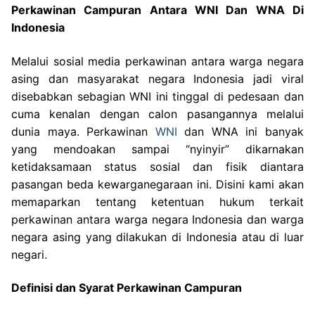
Perkawinan Campuran Antara WNI Dan WNA Di
Indonesia
Melalui sosial media perkawinan antara warga negara
asing dan masyarakat negara Indonesia jadi viral
disebabkan sebagian WNI ini tinggal di pedesaan dan
cuma kenalan dengan calon pasangannya melalui
dunia maya. Perkawinan
WNI
dan WNA ini banyak
yang mendoakan sampai “nyinyir” dikarnakan
ketidaksamaan status sosial dan fisik diantara
pasangan beda kewarganegaraan ini. Disini kami akan
memaparkan tentang ketentuan hukum terkait
perkawinan antara warga negara Indonesia dan warga
negara asing yang dilakukan di Indonesia atau di luar
negari.
Definisi dan Syarat Perkawinan Campuran