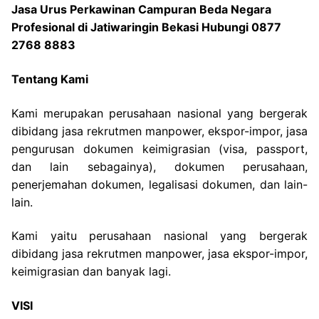
Jasa Urus Perkawinan Campuran Beda Negara
Profesional di Jatiwaringin Bekasi Hubungi 0877
2768 8883
Tentang Kami
Kami merupakan perusahaan nasional yang bergerak
dibidang jasa rekrutmen manpower, ekspor-impor, jasa
pengurusan dokumen keimigrasian (visa, passport,
dan lain sebagainya), dokumen perusahaan,
penerjemahan dokumen, legalisasi dokumen, dan lain-
lain.
Kami yaitu perusahaan nasional yang bergerak
dibidang jasa rekrutmen manpower, jasa ekspor-impor,
keimigrasian dan banyak lagi.
VISI