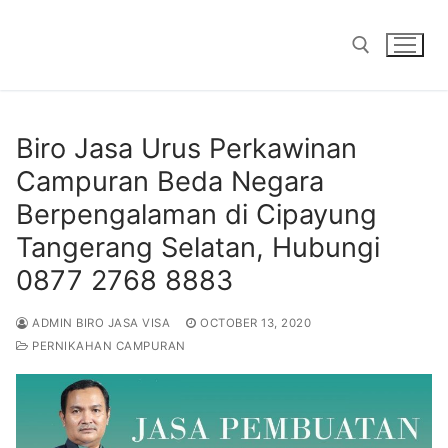
Skip
to
content
Search for:
Biro Jasa Urus Perkawinan
Campuran Beda Negara
Berpengalaman di Cipayung
Tangerang Selatan, Hubungi
0877 2768 8883
ADMIN BIRO JASA VISA
OCTOBER 13, 2020
PERNIKAHAN CAMPURAN