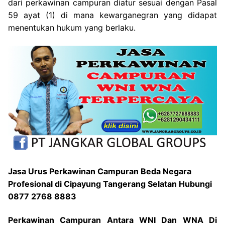
dari perkawinan campuran diatur sesuai dengan Pasal
59 ayat (1) di mana kewarganegran yang didapat
menentukan hukum yang berlaku.
Jasa Urus Perkawinan Campuran Beda Negara
Profesional di Cipayung Tangerang Selatan Hubungi
0877 2768 8883
Perkawinan Campuran Antara WNI Dan WNA Di