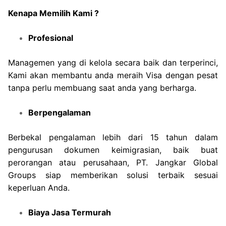
Kenapa Memilih Kami ?
Profesional
Managemen yang di kelola secara baik dan terperinci,
Kami akan membantu anda meraih Visa dengan pesat
tanpa perlu membuang saat anda yang berharga.
Berpengalaman
Berbekal pengalaman lebih dari 15 tahun dalam
pengurusan dokumen keimigrasian, baik buat
perorangan atau perusahaan, PT. Jangkar Global
Groups siap memberikan solusi terbaik sesuai
keperluan Anda.
Biaya Jasa Termurah