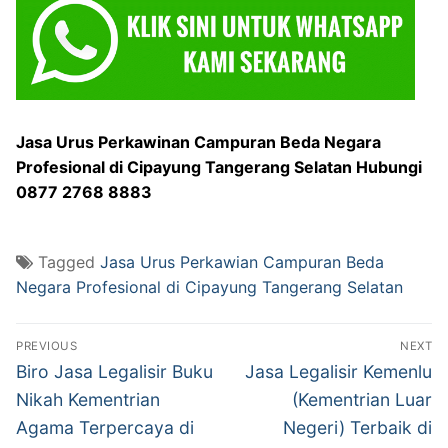
Jasa Urus Perkawinan Campuran Beda Negara
Profesional di Cipayung Tangerang Selatan Hubungi
0877 2768 8883
Tagged
Jasa Urus Perkawian Campuran Beda
Negara Profesional di Cipayung Tangerang Selatan
Post
PREVIOUS
NEXT
navigation
Previous
Next
Biro Jasa Legalisir Buku
Jasa Legalisir Kemenlu
post:
post:
Nikah Kementrian
(Kementrian Luar
Agama Terpercaya di
Negeri) Terbaik di