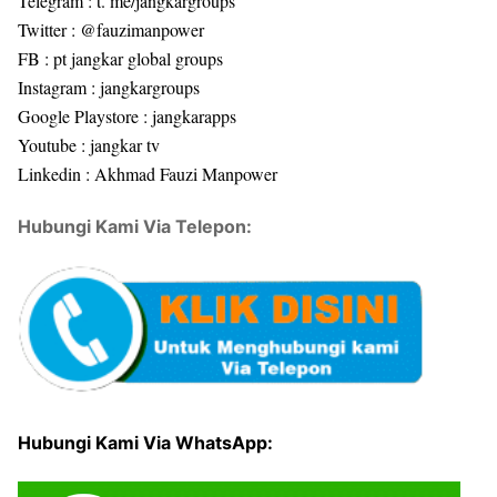
Telegram : t. me/jangkargroups
Twitter : @fauzimanpower
FB : pt jangkar global groups
Instagram : jangkargroups
Google Playstore : jangkarapps
Youtube : jangkar tv
Linkedin : Akhmad Fauzi Manpower
Hubungi Kami Via Telepon:
Hubungi Kami Via WhatsApp: