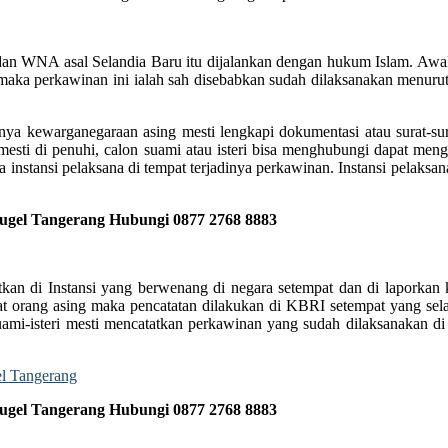
 dan WNA asal Selandia Baru itu dijalankan dengan hukum Islam. A
 maka perkawinan ini ialah sah disebabkan sudah dilaksanakan menur
nya kewarganegaraan asing mesti lengkapi dokumentasi atau surat-su
sti di penuhi, calon suami atau isteri bisa menghubungi dapat meng
a instansi pelaksana di tempat terjadinya perkawinan. Instansi pelaks
ugel Tangerang Hubungi 0877 2768 8883
atkan di Instansi yang berwenang di negara setempat dan di laporka
t orang asing maka pencatatan dilakukan di KBRI setempat yang sela
i-isteri mesti mencatatkan perkawinan yang sudah dilaksanakan di l
ugel Tangerang Hubungi 0877 2768 8883