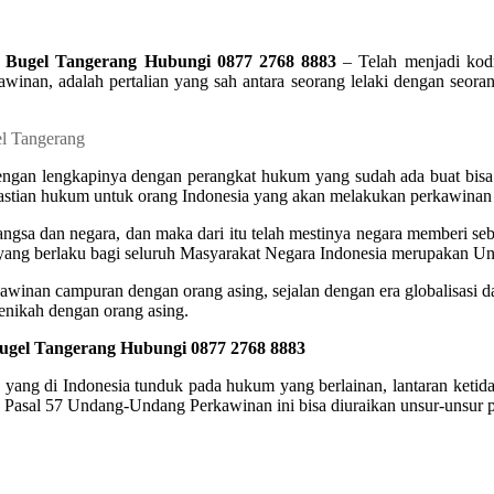
 Bugel Tangerang Hubungi 0877 2768 8883
– Telah menjadi kod
winan, adalah pertalian yang sah antara seorang lelaki dengan seora
engan lengkapinya dengan perangkat hukum yang sudah ada buat bisa
pastian hukum untuk orang Indonesia yang akan melakukan perkawinan
ngsa dan negara, dan maka dari itu telah mestinya negara memberi se
yang berlaku bagi seluruh Masyarakat Negara Indonesia merupakan 
inan campuran dengan orang asing, sejalan dengan era globalisasi dan
nikah dengan orang asing.
ugel Tangerang Hubungi 0877 2768 8883
ang di Indonesia tunduk pada hukum yang berlainan, lantaran ketid
n Pasal 57 Undang-Undang Perkawinan ini bisa diuraikan unsur-unsur p