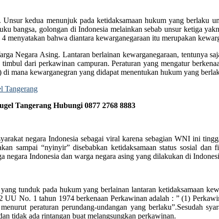
 Unsur kedua menunjuk pada ketidaksamaan hukum yang berlaku unt
uku bangsa, golongan di Indonesia melainkan sebab unsur ketiga ya
e 4 menyatakan bahwa diantara kewarganegaraan itu merupakan kewar
arga Negara Asing. Lantaran berlainan kewarganegaraan, tentunya s
g timbul dari perkawinan campuran. Peraturan yang mengatur berken
(1) di mana kewarganegran yang didapat menentukan hukum yang berla
ugel Tangerang Hubungi 0877 2768 8883
yarakat negara Indonesia sebagai viral karena sebagian WNI ini tin
sampai “nyinyir” disebabkan ketidaksamaan status sosial dan fis
negara Indonesia dan warga negara asing yang dilakukan di Indonesia 
a yang tunduk pada hukum yang berlainan lantaran ketidaksamaan kew
al 2 UU No. 1 tahun 1974 berkenaan Perkawinan adalah : ” (1) Perka
 menurut peraturan perundang-undangan yang berlaku”.Sesudah syarat
 dan tidak ada rintangan buat melangsungkan perkawinan.