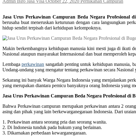
Admin Biro Jasa Visa
October 22, 2020
Pernikahan Campuran
Jasa Urus Perkawinan Campuran Beda Negara Profesional di
berusaha buat meneruskan keturunan dengan cara langsungkan perka
hidup sendiri terpisah dari kehidupan kelompoknya.
Makin berkembangnya kehidupan manusia kini mesti juga di ikuti d
Nasional ataupun masyarakat Internasional dan buat memperoleh ke
Lembaga
perkawinan
sangatlah penting untuk kehidupan manusia, ba
Undang-undang yang mengatur tentang perkawinan secara Nasional 
Sekarang ini banyak Warga Negara Indonesia yang menjalankan perkaw
yang merupakan diantara pemicu banyaknya orang Indonesia yang me
Jasa Urus Perkawinan Campuran Beda Negara Profesional di B
Bahwa Perkawinan campuran merupakan perkawinan antara 2 orang y
asing dan pihak yang lain berkewarganegaraan Indonesia. Dari uraia
1. Perkawinan antara seorang pria dan seorang wanita.
2. Di Indonesia tunduk pada hukum yang berlainan.
3. Dikarnakan perbedaan kewarganegaraan.