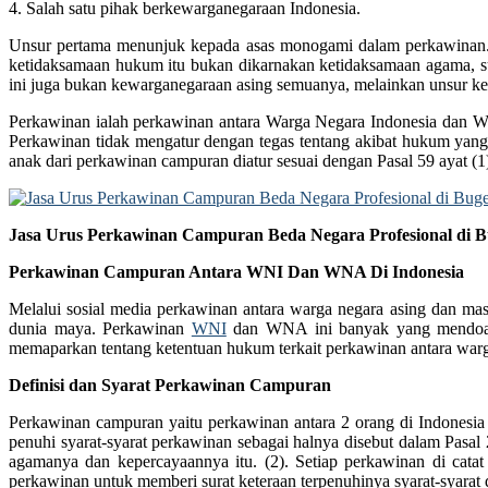
4. Salah satu pihak berkewarganegaraan Indonesia.
Unsur pertama menunjuk kepada asas monogami dalam perkawinan.
ketidaksamaan hukum itu bukan dikarnakan ketidaksamaan agama, s
ini juga bukan kewarganegaraan asing semuanya, melainkan unsur k
Perkawinan ialah perkawinan antara Warga Negara Indonesia dan W
Perkawinan tidak mengatur dengan tegas tentang akibat hukum yan
anak dari perkawinan campuran diatur sesuai dengan Pasal 59 ayat 
Jasa Urus Perkawinan Campuran Beda Negara Profesional di B
Perkawinan Campuran Antara WNI Dan WNA Di Indonesia
Melalui sosial media perkawinan antara warga negara asing dan mas
dunia maya. Perkawinan
WNI
dan WNA ini banyak yang mendoakan 
memaparkan tentang ketentuan hukum terkait perkawinan antara warga 
Definisi dan Syarat Perkawinan Campuran
Perkawinan campuran yaitu perkawinan antara 2 orang di Indonesi
penuhi syarat-syarat perkawinan sebagai halnya disebut dalam Pas
agamanya dan kepercayaannya itu. (2). Setiap perkawinan di catat
perkawinan untuk memberi surat keteraan terpenuhinya syarat-syarat