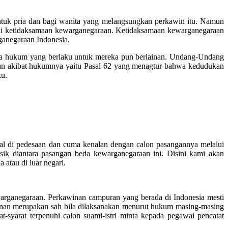
uk pria dan bagi wanita yang melangsungkan perkawin itu. Namun
kni ketidaksamaan kewarganegaraan. Ketidaksamaan kewarganegaraan
ganegaraan Indonesia.
aja hukum yang berlaku untuk mereka pun berlainan. Undang-Undang
aan akibat hukumnya yaitu Pasal 62 yang menagtur bahwa kedudukan
ku.
ggal di pedesaan dan cuma kenalan dengan calon pasangannya melalui
ik diantara pasangan beda kewarganegaraan ini. Disini kami akan
atau di luar negari.
arganegaraan. Perkawinan campuran yang berada di Indonesia mesti
winan merupakan sah bila dilaksanakan menurut hukum masing-masing
-syarat terpenuhi calon suami-istri minta kepada pegawai pencatat