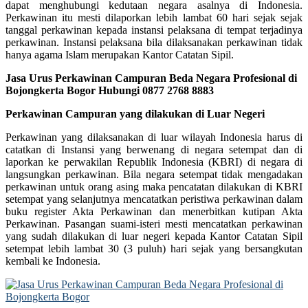
dapat menghubungi kedutaan negara asalnya di Indonesia.
Perkawinan itu mesti dilaporkan lebih lambat 60 hari sejak sejak
tanggal perkawinan kepada instansi pelaksana di tempat terjadinya
perkawinan. Instansi pelaksana bila dilaksanakan perkawinan tidak
hanya agama Islam merupakan Kantor Catatan Sipil.
Jasa Urus Perkawinan Campuran Beda Negara Profesional di
Bojongkerta Bogor Hubungi 0877 2768 8883
Perkawinan Campuran yang dilakukan di Luar Negeri
Perkawinan yang dilaksanakan di luar wilayah Indonesia harus di
catatkan di Instansi yang berwenang di negara setempat dan di
laporkan ke perwakilan Republik Indonesia (KBRI) di negara di
langsungkan perkawinan. Bila negara setempat tidak mengadakan
perkawinan untuk orang asing maka pencatatan dilakukan di KBRI
setempat yang selanjutnya mencatatkan peristiwa perkawinan dalam
buku register Akta Perkawinan dan menerbitkan kutipan Akta
Perkawinan. Pasangan suami-isteri mesti mencatatkan perkawinan
yang sudah dilakukan di luar negeri kepada Kantor Catatan Sipil
setempat lebih lambat 30 (3 puluh) hari sejak yang bersangkutan
kembali ke Indonesia.