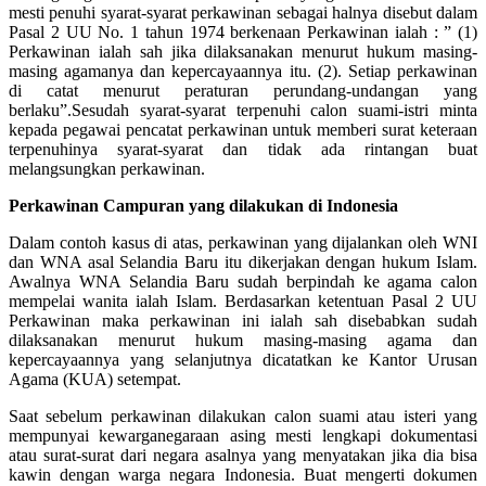
mesti penuhi syarat-syarat perkawinan sebagai halnya disebut dalam
Pasal 2 UU No. 1 tahun 1974 berkenaan Perkawinan ialah : ” (1)
Perkawinan ialah sah jika dilaksanakan menurut hukum masing-
masing agamanya dan kepercayaannya itu. (2). Setiap perkawinan
di catat menurut peraturan perundang-undangan yang
berlaku”.Sesudah syarat-syarat terpenuhi calon suami-istri minta
kepada pegawai pencatat perkawinan untuk memberi surat keteraan
terpenuhinya syarat-syarat dan tidak ada rintangan buat
melangsungkan perkawinan.
Perkawinan Campuran yang dilakukan di Indonesia
Dalam contoh kasus di atas, perkawinan yang dijalankan oleh WNI
dan WNA asal Selandia Baru itu dikerjakan dengan hukum Islam.
Awalnya WNA Selandia Baru sudah berpindah ke agama calon
mempelai wanita ialah Islam. Berdasarkan ketentuan Pasal 2 UU
Perkawinan maka perkawinan ini ialah sah disebabkan sudah
dilaksanakan menurut hukum masing-masing agama dan
kepercayaannya yang selanjutnya dicatatkan ke Kantor Urusan
Agama (KUA) setempat.
Saat sebelum perkawinan dilakukan calon suami atau isteri yang
mempunyai kewarganegaraan asing mesti lengkapi dokumentasi
atau surat-surat dari negara asalnya yang menyatakan jika dia bisa
kawin dengan warga negara Indonesia. Buat mengerti dokumen