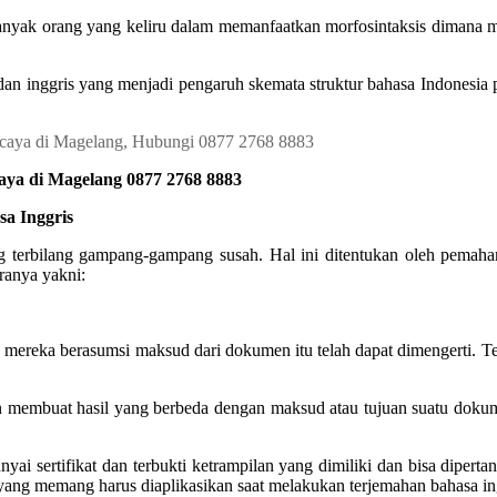
 Banyak orang yang keliru dalam memanfaatkan morfosintaksis dimana 
dan inggris yang menjadi pengaruh skemata struktur bahasa Indonesia
aya di Magelang 0877 2768 8883
a Inggris
terbilang gampang-gampang susah. Hal ini ditentukan oleh pemahama
ranya yakni:
mereka berasumsi maksud dari dokumen itu telah dapat dimengerti. Tet
n membuat hasil yang berbeda dengan maksud atau tujuan suatu doku
yai sertifikat dan terbukti ketrampilan yang dimiliki dan bisa dipert
yang memang harus diaplikasikan saat melakukan terjemahan bahasa ing