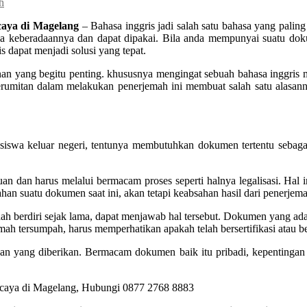
h
caya di Magelang
– Bahasa inggris jadi salah satu bahasa yang palin
ma keberadaannya dan dapat dipakai. Bila anda mempunyai suatu do
 dapat menjadi solusi yang tepat.
an yang begitu penting. khususnya mengingat sebuah bahasa inggris
umitan dalam melakukan penerjemah ini membuat salah satu alasannya
iswa keluar negeri, tentunya membutuhkan dokumen tertentu sebagai
n dan harus melalui bermacam proses seperti halnya legalisasi. Hal
an suatu dokumen saat ini, akan tetapi keabsahan hasil dari penerjemah
h berdiri sejak lama, dapat menjawab hal tersebut. Dokumen yang ada
ah tersumpah, harus memperhatikan apakah telah bersertifikasi atau b
ahan yang diberikan. Bermacam dokumen baik itu pribadi, kepentingan 