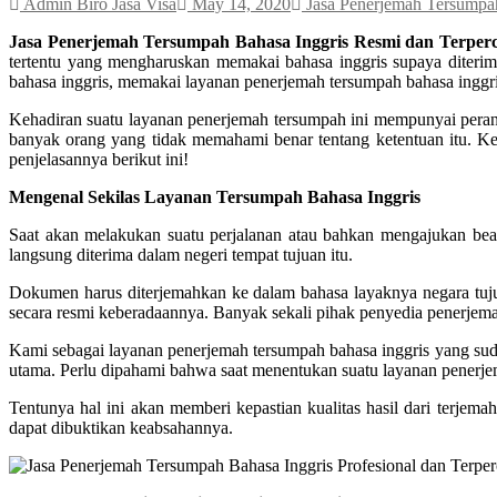
Admin Biro Jasa Visa
May 14, 2020
Jasa Penerjemah Tersumpa
Jasa Penerjemah Tersumpah Bahasa Inggris Resmi dan Terper
tertentu yang mengharuskan memakai bahasa inggris supaya diteri
bahasa inggris, memakai layanan penerjemah tersumpah bahasa inggris
Kehadiran suatu layanan penerjemah tersumpah ini mempunyai peran
banyak orang yang tidak memahami benar tentang ketentuan itu. Ker
penjelasannya berikut ini!
Mengenal Sekilas Layanan Tersumpah Bahasa Inggris
Saat akan melakukan suatu perjalanan atau bahkan mengajukan beas
langsung diterima dalam negeri tempat tujuan itu.
Dokumen harus diterjemahkan ke dalam bahasa layaknya negara tujua
secara resmi keberadaannya. Banyak sekali pihak penyedia penerjemah
Kami sebagai layanan penerjemah tersumpah bahasa inggris yang suda
utama. Perlu dipahami bahwa saat menentukan suatu layanan penerjem
Tentunya hal ini akan memberi kepastian kualitas hasil dari terjem
dapat dibuktikan keabsahannya.