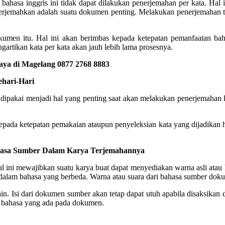
hasa inggris ini tidak dapat dilakukan penerjemahan per kata. Hal ini
jemahkan adalah suatu dokumen penting. Melakukan penerjemahan tida
kumen itu. Hal ini akan berimbas kepada ketepatan pemanfaatan ba
artikan kata per kata akan jauh lebih lama prosesnya.
aya di Magelang 0877 2768 8883
hari-Hari
dipakai menjadi hal yang penting saat akan melakukan penerjemahan ke
ada ketepatan pemakaian ataupun penyeleksian kata yang dijadikan has
hasa Sumber Dalam Karya Terjemahannya
al ini mewajibkan suatu karya buat dapat menyediakan warna asli atau
 dalam bahasa yang berbeda. Warna atau suara dari bahasa sumber doku
n. Isi dari dokumen sumber akan tetap dapat utuh apabila disaksikan d
n bahasa yang ada pada dokumen.