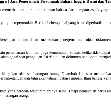
gris | Jasa Penerjemah Tersumpah Bahasa Inggris Resmi dan Ter
us memerhatikan aturan dan tatanan bahasa dari beragam aspek yang 
 yang mempermudah. Berikut beberapa hal yang harus diperhatikan ket
 ketetapan tertentu dalam melakukan penerjemahan. Tujuan dokume
uatu pemahaman lebih dan juga kemampuan khusus. ketika tidak dapat 
akan gagal saat pengajuan. Isi dan tujuan dokumen betul-betul menjad
ikerjakan oleh sembarangan orang. Ditambah lagi saat memanfaatkan
berpengetahuan dan tahu akan tatanan bahasa inggris. Ilmu bahasa yan
 kata yang berbeda walaupun artinya sama. Tetapi pemakaian harus ses
sembarangan orang.