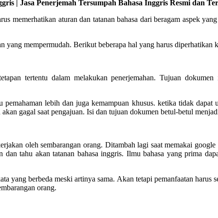
gris | Jasa Penerjemah Tersumpah Bahasa Inggris Resmi dan Ter
arus memerhatikan aturan dan tatanan bahasa dari beragam aspek yang
an yang mempermudah. Berikut beberapa hal yang harus diperhatikan ke
etetapan tertentu dalam melakukan penerjemahan. Tujuan dokumen
tu pemahaman lebih dan juga kemampuan khusus. ketika tidak dapat 
akan gagal saat pengajuan. Isi dan tujuan dokumen betul-betul menjad
rjakan oleh sembarangan orang. Ditambah lagi saat memakai google tra
n dan tahu akan tatanan bahasa inggris. Ilmu bahasa yang prima dapa
kata yang berbeda meski artinya sama. Akan tetapi pemanfaatan harus se
sembarangan orang.