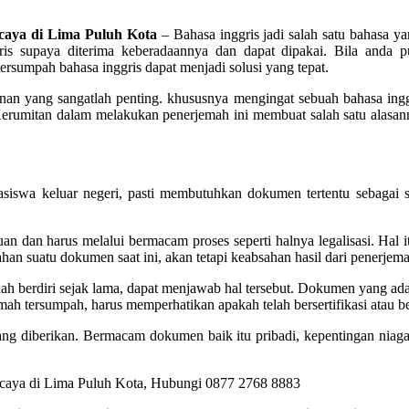
caya di Lima Puluh Kota
– Bahasa inggris jadi salah satu bahasa ya
is supaya diterima keberadaannya dan dapat dipakai. Bila anda 
rsumpah bahasa inggris dapat menjadi solusi yang tepat.
nan yang sangatlah penting. khususnya mengingat sebuah bahasa ingg
erumitan dalam melakukan penerjemah ini membuat salah satu alasannya
siswa keluar negeri, pasti membutuhkan dokumen tertentu sebagai sa
n dan harus melalui bermacam proses seperti halnya legalisasi. Hal
an suatu dokumen saat ini, akan tetapi keabsahan hasil dari penerjemah
h berdiri sejak lama, dapat menjawab hal tersebut. Dokumen yang ada
ah tersumpah, harus memperhatikan apakah telah bersertifikasi atau b
 yang diberikan. Bermacam dokumen baik itu pribadi, kepentingan niaga