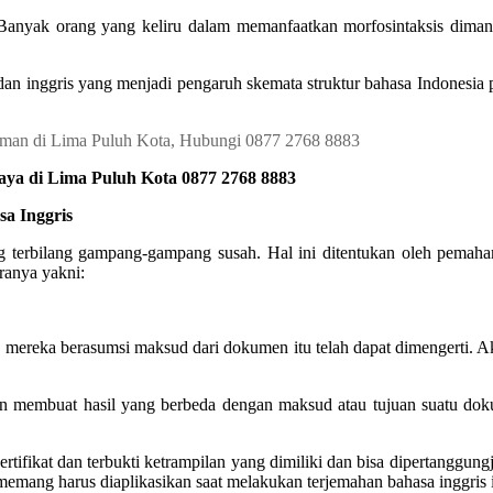
n. Banyak orang yang keliru dalam memanfaatkan morfosintaksis dim
dan inggris yang menjadi pengaruh skemata struktur bahasa Indonesia
aya di Lima Puluh Kota 0877 2768 8883
a Inggris
terbilang gampang-gampang susah. Hal ini ditentukan oleh pemahama
ranya yakni:
mereka berasumsi maksud dari dokumen itu telah dapat dimengerti. Aka
an membuat hasil yang berbeda dengan maksud atau tujuan suatu d
ertifikat dan terbukti ketrampilan yang dimiliki dan bisa dipertanggun
emang harus diaplikasikan saat melakukan terjemahan bahasa inggris i