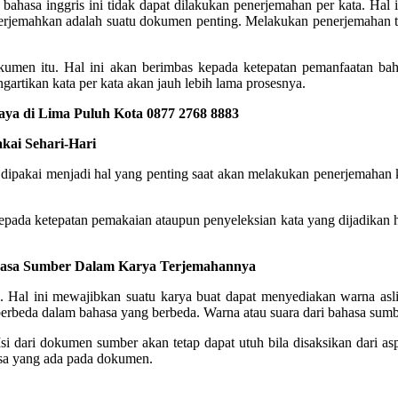
hasa inggris ini tidak dapat dilakukan penerjemahan per kata. Hal ini
jemahkan adalah suatu dokumen penting. Melakukan penerjemahan tida
kumen itu. Hal ini akan berimbas kepada ketepatan pemanfaatan ba
artikan kata per kata akan jauh lebih lama prosesnya.
aya di Lima Puluh Kota 0877 2768 8883
ai Sehari-Hari
dipakai menjadi hal yang penting saat akan melakukan penerjemahan ke
ada ketepatan pemakaian ataupun penyeleksian kata yang dijadikan has
hasa Sumber Dalam Karya Terjemahannya
. Hal ini mewajibkan suatu karya buat dapat menyediakan warna asli
berbeda dalam bahasa yang berbeda. Warna atau suara dari bahasa sumb
si dari dokumen sumber akan tetap dapat utuh bila disaksikan dari as
asa yang ada pada dokumen.