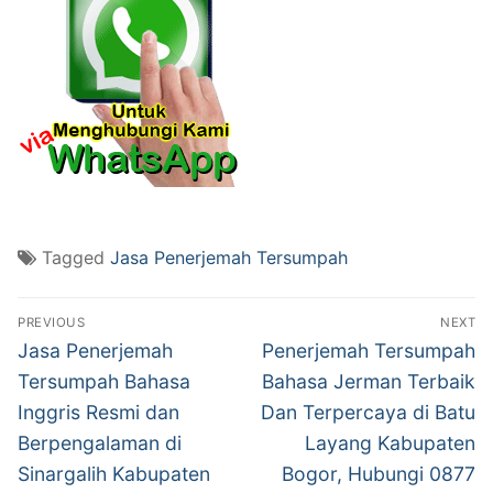
Tagged
Jasa Penerjemah Tersumpah
Post
PREVIOUS
NEXT
navigation
Previous
Next
Jasa Penerjemah
Penerjemah Tersumpah
post:
post:
Tersumpah Bahasa
Bahasa Jerman Terbaik
Inggris Resmi dan
Dan Terpercaya di Batu
Berpengalaman di
Layang Kabupaten
Sinargalih Kabupaten
Bogor, Hubungi 0877