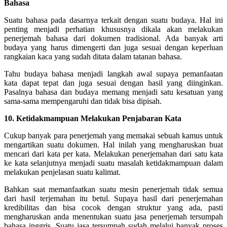
Bahasa
Suatu bahasa pada dasarnya terkait dengan suatu budaya. Hal ini
penting menjadi perhatian khususnya dikala akan melakukan
penerjemah bahasa dari dokumen tradisional. Ada banyak arti
budaya yang harus dimengerti dan juga sesuai dengan keperluan
rangkaian kaca yang sudah ditata dalam tatanan bahasa.
Tahu budaya bahasa menjadi langkah awal supaya pemanfaatan
kata dapat tepat dan juga sesuai dengan hasil yang diinginkan.
Pasalnya bahasa dan budaya memang menjadi satu kesatuan yang
sama-sama mempengaruhi dan tidak bisa dipisah.
10. Ketidakmampuan Melakukan Penjabaran Kata
Cukup banyak para penerjemah yang memakai sebuah kamus untuk
mengartikan suatu dokumen. Hal inilah yang mengharuskan buat
mencari dari kata per kata. Melakukan penerjemahan dari satu kata
ke kata selanjutnya menjadi suatu masalah ketidakmampuan dalam
melakukan penjelasan suatu kalimat.
Bahkan saat memanfaatkan suatu mesin penerjemah tidak semua
dari hasil terjemahan itu betul. Supaya hasil dari penerjemahan
kredibilitas dan bisa cocok dengan struktur yang ada, pasti
mengharuskan anda menentukan suatu jasa penerjemah tersumpah
bahasa inggris. Suatu jasa tersumpah sudah melalui banyak proses