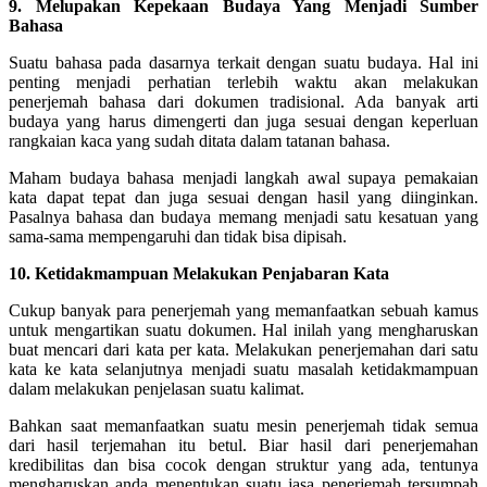
9. Melupakan Kepekaan Budaya Yang Menjadi Sumber
Bahasa
Suatu bahasa pada dasarnya terkait dengan suatu budaya. Hal ini
penting menjadi perhatian terlebih waktu akan melakukan
penerjemah bahasa dari dokumen tradisional. Ada banyak arti
budaya yang harus dimengerti dan juga sesuai dengan keperluan
rangkaian kaca yang sudah ditata dalam tatanan bahasa.
Maham budaya bahasa menjadi langkah awal supaya pemakaian
kata dapat tepat dan juga sesuai dengan hasil yang diinginkan.
Pasalnya bahasa dan budaya memang menjadi satu kesatuan yang
sama-sama mempengaruhi dan tidak bisa dipisah.
10. Ketidakmampuan Melakukan Penjabaran Kata
Cukup banyak para penerjemah yang memanfaatkan sebuah kamus
untuk mengartikan suatu dokumen. Hal inilah yang mengharuskan
buat mencari dari kata per kata. Melakukan penerjemahan dari satu
kata ke kata selanjutnya menjadi suatu masalah ketidakmampuan
dalam melakukan penjelasan suatu kalimat.
Bahkan saat memanfaatkan suatu mesin penerjemah tidak semua
dari hasil terjemahan itu betul. Biar hasil dari penerjemahan
kredibilitas dan bisa cocok dengan struktur yang ada, tentunya
mengharuskan anda menentukan suatu jasa penerjemah tersumpah